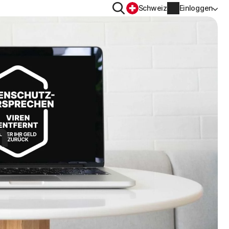
Suchen
Schweiz
Einloggen
DATENSCHUTZ
Norton VPN
r
Norton AntiTrack
Kontoinformationen
n
r iOS™
Rechnungsinformationen
Verlängern
Auftragsverlauf
Produktschlüssel eingeben