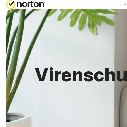
P
HILFE 
AL
Kundens
No
No
No
Virenschu
No