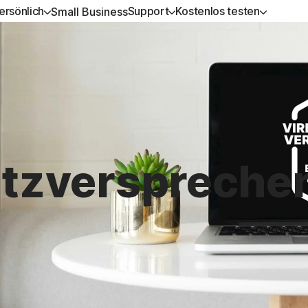
ersönlich
Support
Kostenlos testen
Small Business
ERHALTEN
L-IN-ONE-ABONNEMENTS
KOSTENLOS TESTEN
LERNEN
GERÄTESICHERHEIT
upport
rton 360 Advanced
Kostenlose Tests
Anleitung zu Verlängerungen
Norton AntiVirus Plus
rton 360 Premium
Premium-Services
Norton Mobile Security fü
Android™
rton 360 Deluxe
Spyware- und Virenentfernung
tzverspreche
Norton Mobile Security fü
rton 360 Standard
Alle Produkte und Services