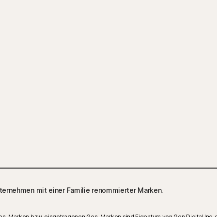
ternehmen mit einer Familie renommierter Marken.
 Gen-Marken bzw. eingetragenen Gen-Marken sind Eigentum von Gen Digital Inc. 