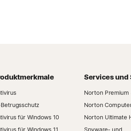
roduktmerkmale
Services und
tivirus
Norton Premium 
-Betrugsschutz
Norton Compute
tivirus für Windows 10
Norton Ultimate 
tivirus für Windows 11
Spyware- und