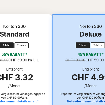
Top-Angebot
Norton 360
Norton 360
Standard
Deluxe
1 Jahr
2 Jahre
1 Jahr
2 Jahre
55% RABATT*
45% RABATT*
89.90
CHF 39.90
 im 1. J.
CHF 109.90
CHF 59.90
Entspricht
Entspricht
CHF 3.32
CHF 4.9
/Monat
/Monat
m Vergleich zum Verlängerungspreis
Ersparnis im Vergleich zum Verlän
von CHF 89.90/Jahr.
von CHF 109.90/Jahr.
Abonnementdetails unten.*
Siehe Abonnementdetails 