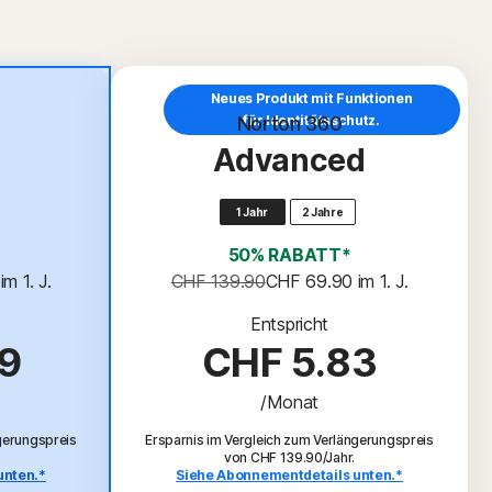
Neues Produkt mit Funktionen
Norton 360
für Identitätsschutz.
Advanced
1 Jahr
2 Jahre
50% RABATT*
 im 1. J.
CHF 139.90
CHF 69.90
 im 1. J.
Entspricht
9
CHF 5.83
/Monat
gerungspreis
Ersparnis im Vergleich zum Verlängerungspreis
von CHF 139.90/Jahr.
unten.*
Siehe Abonnementdetails unten.*