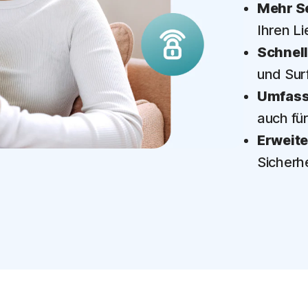
Mehr S
Ihren Li
Schnel
und Sur
Umfass
auch fü
Erweite
Sicherhe