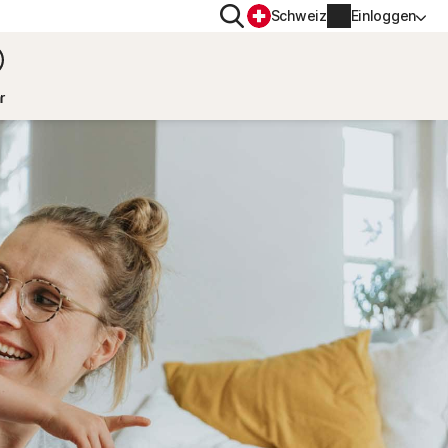
Suchen
Schweiz
Einloggen
DATENSCHUTZ
r
Norton VPN
r
Norton AntiTrack
Kontoinformationen
r iOS™
Rechnungsinformationen
Verlängern
Auftragsverlauf
Produktschlüssel eingeben