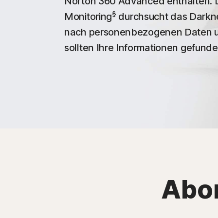
Norton 360 Advanced enthalten.
§
Monitoring
durchsucht das Darkne
nach personenbezogenen Daten un
sollten Ihre Informationen gefund
Abo