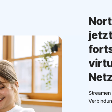
Nort
jetz
fort
virt
Net
Streamen u
Verbindun