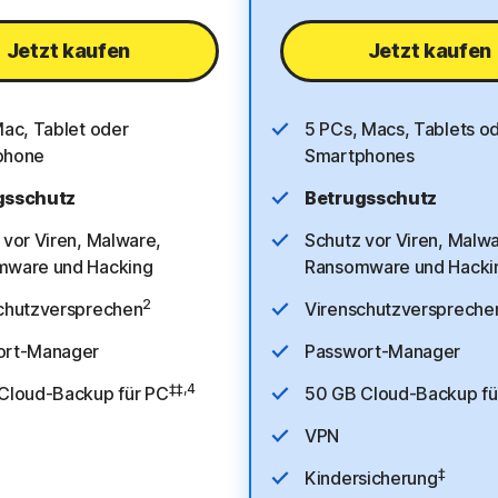
Jetzt kaufen
Jetzt kaufen
Mac, Tablet oder
5 PCs, Macs, Tablets o
phone
Smartphones
gsschutz
Betrugsschutz
 vor Viren, Malware,
Schutz vor Viren, Malwa
mware und Hacking
Ransomware und Hacki
2
chutzversprechen
Virenschutzverspreche
ort-Manager
Passwort-Manager
‡‡,4
Cloud-Backup für PC
50 GB Cloud-Backup fü
VPN
‡
Kindersicherung