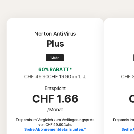
Norton AntiVirus
Plus
1 Jahr
60% RABATT*
CHF 49.90
CHF 19.90
 im 1. J.
CHF 
Entspricht
CHF 1.66
/Monat
Ersparnis im Vergleich zum Verlängerungspreis
Ersparnis i
von CHF 49.90/Jahr.
Siehe Abonnementdetails unten.*
Siehe 