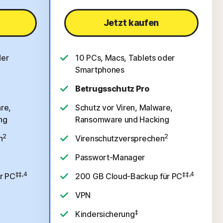
Jetzt kaufen
der
10 PCs, Macs, Tablets oder
Smartphones
Betrugsschutz Pro
re,
Schutz vor Viren, Malware,
ng
Ransomware und Hacking
2
2
n
Virenschutzversprechen
Passwort-Manager
‡‡,4
‡‡,4
r PC
200 GB Cloud-Backup für PC
VPN
‡
Kindersicherung