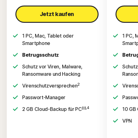
Jetzt kaufen
1 PC, Mac, Tablet oder
1 PC, 
Smartphone
Smart
Betrugsschutz
Betru
Schutz vor Viren, Malware,
Schutz
Ransomware und Hacking
Ranso
2
Virenschutzversprechen
Virens
Passwort-Manager
Passw
‡‡,4
2 GB Cloud-Backup für PC
10 GB 
VPN