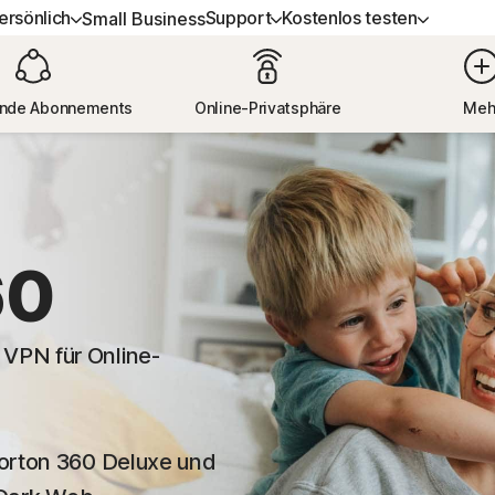
ersönlich
Support
Kostenlos testen
Small Business
ERHALTEN
L-IN-ONE-ABONNEMENTS
KOSTENLOS TESTEN
LERNEN
GERÄTESICHERHEIT
nde Abonnements
Online-Privatsphäre
Meh
upport
rton 360 Advanced
Kostenlose Tests
Anleitung zu Verlängerungen
Norton AntiVirus Plus
rton 360 Premium
Premium-Services
Norton Mobile Security fü
Android™
rton 360 Deluxe
Spyware- und Virenentfernung
60
Norton Mobile Security fü
rton 360 Standard
 VPN für Online-
Alle Produkte und Services
 Norton 360 Deluxe und