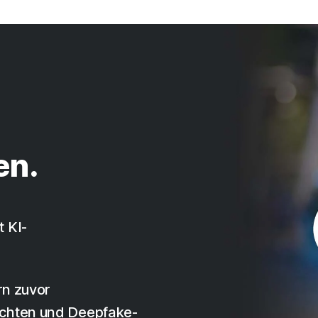
en.
 KI-
rn zuvor
ichten und Deepfake-