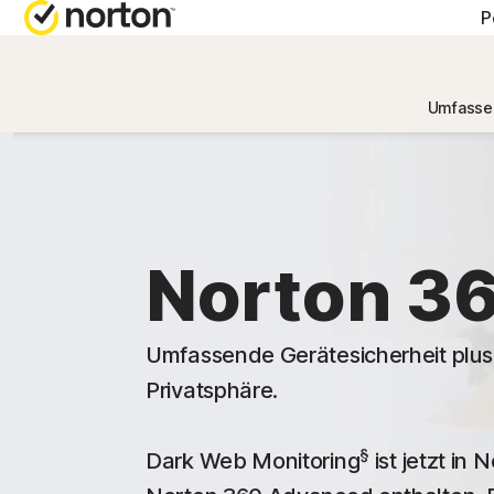
P
HILFE 
AL
Umfasse
Kundens
No
No
No
Norton 3
No
Umfassende Gerätesicherheit plus
Privatsphäre.
§
Dark Web Monitoring
ist jetzt in