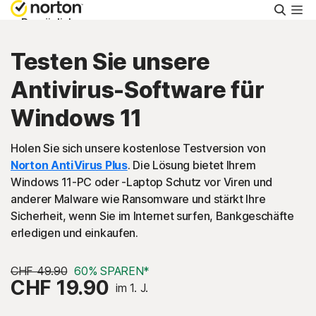
Suche
Persönlich
Testen Sie unsere
Small Business
Antivirus-Software für
Windows 11
Support
Holen Sie sich unsere kostenlose Testversion von
Kostenlos testen
Norton AntiVirus Plus
. Die Lösung bietet Ihrem
Windows 11-PC oder -Laptop Schutz vor Viren und
anderer Malware wie Ransomware und stärkt Ihre
Schweiz
Sicherheit, wenn Sie im Internet surfen, Bankgeschäfte
erledigen und einkaufen.
Einloggen
CHF 49.90
60% SPAREN*
CHF 19.90
im 1. J.