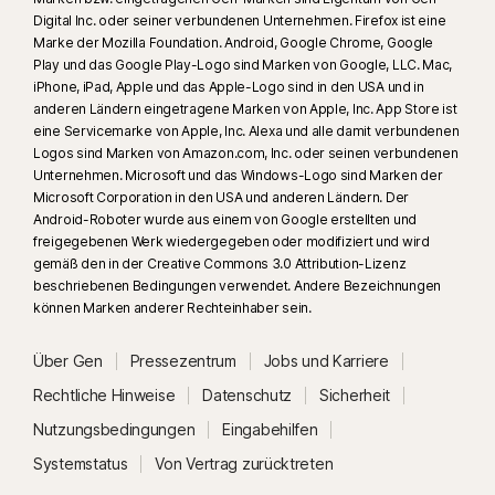
23
Der automatischen Deepfake-Schutz steht nur für Videos in englischer
Digital Inc. oder seiner verbundenen Unternehmen. Firefox ist eine
Sprache auf den unterstützten Social-Media-/Video-Plattformen zur
Marke der Mozilla Foundation. Android, Google Chrome, Google
Verfügung. Verwenden Sie auf anderen Plattformen manuelle Scans.
Play und das Google Play-Logo sind Marken von Google, LLC. Mac,
iPhone, iPad, Apple und das Apple-Logo sind in den USA und in
Windows 11 oder höher und ein unterstützter Browser sind
anderen Ländern eingetragene Marken von Apple, Inc. App Store ist
erforderlich. Für die automatische Erkennung ist außerdem ein PC mit KI
eine Servicemarke von Apple, Inc. Alexa und alle damit verbundenen
(Qualcomm- oder Intel-CPU mit mindestens 8 Prozessorkernen, 16 GB
Logos sind Marken von Amazon.com, Inc. oder seinen verbundenen
RAM) oder ein PC ohne KI (CPU einer beliebigen Marke mit mindestens 6
Unternehmen. Microsoft und das Windows-Logo sind Marken der
Prozessorkernen, 16 GB RAM) erforderlich. Auf PCs ohne KI mit einer CPU
Microsoft Corporation in den USA und anderen Ländern. Der
Android-Roboter wurde aus einem von Google erstellten und
mit mindestens 4 Prozessorkernen und 8 GB RAM sind nur manuelle
freigegebenen Werk wiedergegeben oder modifiziert und wird
Scans verfügbar. Vollständige Informationen finden Sie unter
gemäß den in der Creative Commons 3.0 Attribution-Lizenz
Norton.com/deepfakesupport
.
beschriebenen Bedingungen verwendet. Andere Bezeichnungen
können Marken anderer Rechteinhaber sein.
33
Der Deepfake-Schutz im Norton Genie KI-Assistenten ist derzeit im
Rahmen eines Early Access-Programms verfügbar. Dabei werden nur
Über Gen
Pressezentrum
Jobs und Karriere
YouTube-Videos auf Englisch unterstützt.
Rechtliche Hinweise
Datenschutz
Sicherheit
Nutzungsbedingungen
Eingabehilfen
γ
Norton Safe Search zeigt keine Sicherheitsbewertung für gesponserte
Systemstatus
Von Vertrag zurücktreten
Links an und filtert auch keine potenziell unsicheren gesponserten Links
aus Suchergebnissen heraus. Nicht in allen Browsern verfügbar.