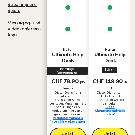
Streaming und
Spiele
Messaging- und
Videokonferenz-
Apps
Norton
Norton
Ultimate Help
Ultimate Help
Desk
Desk
Einmalige
1 Jahr
Verwendung
CHF 79.90
CHF 149.90
pro
im
Service
1. J.
Dieser Dienst ist in
Dieser Dienst ist in
deutscher und
deutscher und
französischer Sprache
französischer Sprache
verfügbar. Muss innerhalb
verfügbar.
von 30 Tagen ab
Siehe
Kaufdatum in Anspruch
Abonnementdetails
genommen werden.
unten*
Preisinformationen
finden Sie weiter unten*
Jetzt
Jetzt