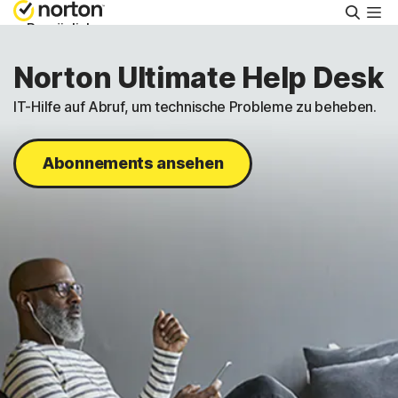
Suche
Persönlich
Norton Ultimate Help Desk
Small Business
IT-Hilfe auf Abruf, um technische Probleme zu beheben.
Support
Abonnements ansehen
Kostenlos testen
Schweiz
Einloggen