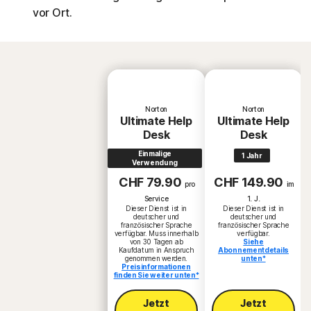
vor Ort.
Norton
Norton
Ultimate Help
Ultimate Help
Desk
Desk
Einmalige
1 Jahr
Verwendung
CHF 79.90
CHF 149.90
pro
im
Service
1. J.
Dieser Dienst ist in
Dieser Dienst ist in
deutscher und
deutscher und
französischer Sprache
französischer Sprache
verfügbar. Muss innerhalb
verfügbar.
von 30 Tagen ab
Siehe
Kaufdatum in Anspruch
Abonnementdetails
genommen werden.
unten*
Preisinformationen
finden Sie weiter unten*
Jetzt
Jetzt