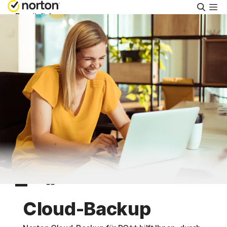
Suche
Persönlich
Small Business
Support
Kostenlos testen
Schweiz
Einloggen
Cloud-Backup