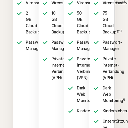
2
2
2
Virenschutzversprechen
Virenschutzversprechen
Virenschutzversprechen
Virenschutzv
2
10
50
75
GB
GB
GB
GB
Cloud-
Cloud-
Cloud-
Cloud-
‡‡,4
‡‡,4
‡‡,4
‡‡,4
Backup
Backup
Backup
Backup
Passwort-
Passwort-
Passwort-
Passwort-
Manager
Manager
Manager
Manager
Private
Private
Private
Internet-
Internet-
Internet-
Verbindung
Verbindung
Verbindung
(VPN)
(VPN)
(VPN)
Dark
Dark
Web
Web
§
§
Monitoring
Monitoring
‡
Kindersicherung
Kindersicher
Unterstützu
bei