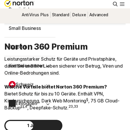
Suche
Persönlich
AntiVirus Plus
Standard
Deluxe
Advanced
Small Business
Norton 360 Premium
Support
Leistungsstarker Schutz für Geräte und Privatsphäre,
Kostenlos testen
damit Sie und Ihre Lieben sicherer vor Betrug, Viren und
Online-Bedrohungen sind.
Schweiz
Welche Vorteile bietet Norton 360 Premium?
Bietet Schutz für bis zu 10 Geräte. Enthält VPN,
§
Kindersicherung, Dark Web Monitoring
, 75 GB Cloud-
Einloggen
‡‡,4
23,33
Backup
, Deepfake-Schutz.
1 Jahr