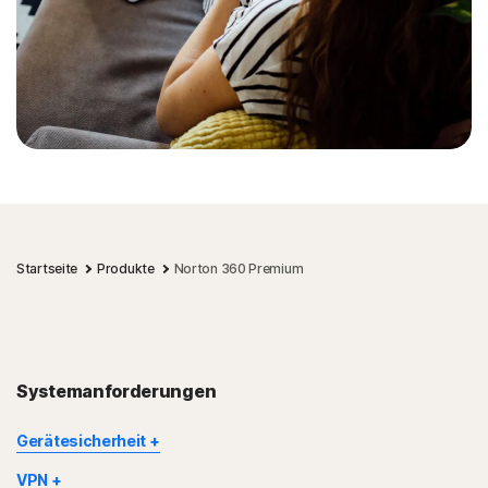
Startseite
Produkte
Norton 360 Premium
Systemanforderungen
Gerätesicherheit
Einige Funktionen sind nicht für alle Geräte und Plattformen
VPN