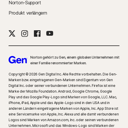
Norton-Support
Auftrag von Gen, November 2023.
Produkt verlängern
16
Die meisten Warnmeldungen unter Windows können unterdrückt
werden, sofern der Vollbildmodus verwendet wird.
17
Social Media Monitoring ist nicht für alle Social-Media-Plattformen
verfügbar, und die Funktionen unterscheiden sich je nach Plattform. Mehr
dazu unter
Norton.com/smm
. Umfasst nicht die Überwachung von Chats
Norton gehört zu Gen, einem globalen Unternehmen mit
oder Direktnachrichten. Unter Umständen werden nicht alle Arten von
einer Familie renommierter Marken.
Cybermobbing, expliziten oder illegalen Inhalten oder Hassreden erkannt.
Copyright © 2026 Gen Digital Inc. Alle Rechte vorbehalten. Die Gen-
Marken bzw. eingetragenen Gen-Marken sind Eigentum von Gen
23
Der automatischen Deepfake-Schutz steht nur für Videos in englischer
Digital Inc. oder seiner verbundenen Unternehmen. Firefox ist eine
Sprache auf den unterstützten Social-Media-/Video-Plattformen zur
Marke der Mozilla Foundation. Android, Google Chrome, Google
Verfügung. Verwenden Sie auf anderen Plattformen manuelle Scans.
Play und das Google Play-Logo sind Marken von Google, LLC. Mac,
iPhone, iPad, Apple und das Apple-Logo sind in den USA und in
Windows 11 oder höher und ein unterstützter Browser sind
anderen Ländern eingetragene Marken von Apple, Inc. App Store ist
erforderlich. Für die automatische Erkennung ist außerdem ein PC mit KI
eine Servicemarke von Apple, Inc. Alexa und alle damit verbundenen
(Qualcomm- oder Intel-CPU mit mindestens 8 Prozessorkernen, 16 GB
Logos sind Marken von Amazon.com, Inc. oder seinen verbundenen
RAM) oder ein PC ohne KI (CPU einer beliebigen Marke mit mindestens 6
Unternehmen. Microsoft und das Windows-Logo sind Marken der