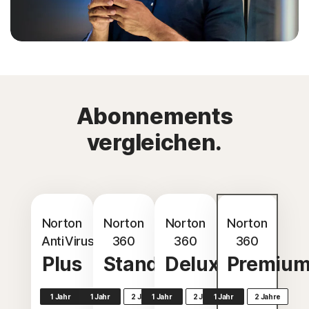
Abonnements
vergleichen.
Norton
Norton
Norton
Norton
AntiVirus
360
360
360
Plus
Standard
Deluxe
Premiu
1 Jahr
1 Jahr
2 Jahre
1 Jahr
2 Jahre
1 Jahr
2 Jahre