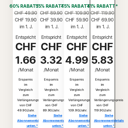
60% RABATT*
55% RABATT*
45% RABATT*
41% RABATT*
CHF 49.90
CHF 89.90
CHF 109.90
CHF 119.90
CHF 19.90
CHF 39.90
CHF 59.90
CHF 69.90
 im 1. J.
 im 1. J.
 im 1. J.
 im 1. J.
Entspricht
Entspricht
Entspricht
Entspricht
CHF
CHF
CHF
CHF
1.66
3.32
4.99
5.83
/Monat
/Monat
/Monat
/Monat
Ersparnis
Ersparnis
Ersparnis
Ersparnis
im
im
im
im
Vergleich
Vergleich
Vergleich
Vergleich
zum
zum
zum
zum
Verlängerungspreis
Verlängerungspreis
Verlängerungspreis
Verlängerungspreis
von CHF
von CHF
von CHF
von CHF
49.90/Jahr.
89.90/Jahr.
109.90/Jahr.
119.90/Jahr.
Siehe
Siehe
Siehe
Siehe
Abonnementdetails
Abonnementdetails
Abonnementdetails
Abonnementdetails
unten.*
unten.*
unten.*
unten.*