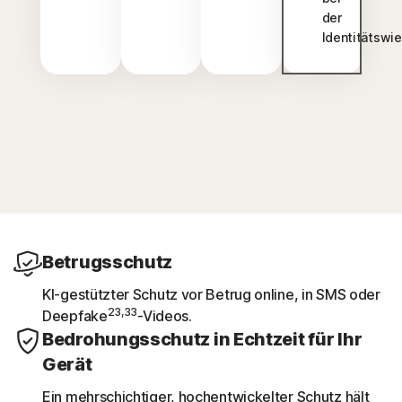
der
Identitätswi
Betrugsschutz
KI-gestützter Schutz vor Betrug online, in SMS oder
23,33
Deepfake
-Videos.
Bedrohungsschutz in Echtzeit für Ihr
Gerät
Ein mehrschichtiger, hochentwickelter Schutz hält