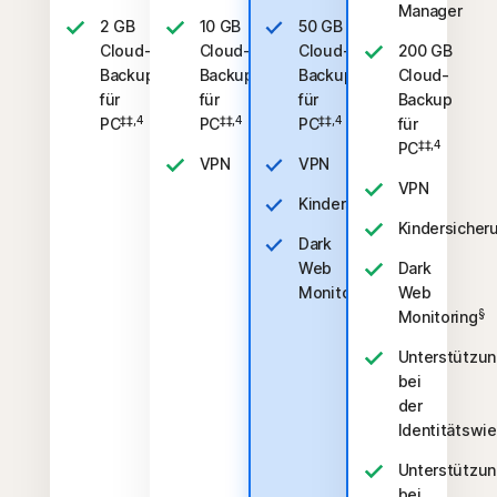
Manager
2 GB
10 GB
50 GB
Cloud-
Cloud-
Cloud-
200 GB
Backup
Backup
Backup
Cloud-
für
für
für
Backup
‡‡,4
‡‡,4
‡‡,4
PC
PC
PC
für
‡‡,4
PC
VPN
VPN
VPN
‡
Kindersicherung
Kindersicher
Dark
Web
Dark
§
Monitoring
Web
§
Monitoring
Unterstützu
bei
der
Identitätswi
Unterstützu
bei