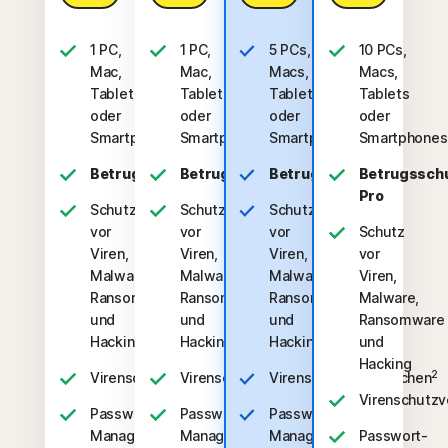
1 PC,
1 PC,
5 PCs,
10 PCs,
Mac,
Mac,
Macs,
Macs,
Tablet
Tablet
Tablets
Tablets
oder
oder
oder
oder
Smartphone
Smartphone
Smartphones
Smartphones
Betrugsschutz
Betrugsschutz
Betrugsschutz
Betrugssch
Pro
Schutz
Schutz
Schutz
vor
vor
vor
Schutz
Viren,
Viren,
Viren,
vor
Malware,
Malware,
Malware,
Viren,
Ransomware
Ransomware
Ransomware
Malware,
und
und
und
Ransomware
Hacking
Hacking
Hacking
und
Hacking
2
2
2
Virenschutzversprechen
Virenschutzversprechen
Virenschutzversprechen
Virenschutzv
Passwort-
Passwort-
Passwort-
Manager
Manager
Manager
Passwort-