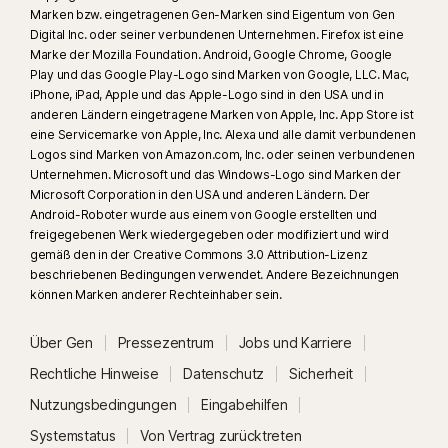
Marken bzw. eingetragenen Gen-Marken sind Eigentum von Gen
‡‡
Erfordert, dass Ihr Gerät über einen Internet-/Datentarif verfügt und
Digital Inc. oder seiner verbundenen Unternehmen. Firefox ist eine
eingeschaltet ist.
Marke der Mozilla Foundation. Android, Google Chrome, Google
Play und das Google Play-Logo sind Marken von Google, LLC. Mac,
iPhone, iPad, Apple und das Apple-Logo sind in den USA und in
§
Dark Web Monitoring ist nicht in allen Ländern verfügbar. Welche
anderen Ländern eingetragene Marken von Apple, Inc. App Store ist
Informationen überwacht werden, hängt vom Wohnsitzland bzw.
eine Servicemarke von Apple, Inc. Alexa und alle damit verbundenen
gewählten Abonnement ab. In der Standardeinstellung überwacht die
Logos sind Marken von Amazon.com, Inc. oder seinen verbundenen
Funktion Ihre E-Mail-Adresse, wobei der Prozess sofort beginnt. Loggen
Unternehmen. Microsoft und das Windows-Logo sind Marken der
Microsoft Corporation in den USA und anderen Ländern. Der
Sie sich bei Ihrem Konto ein, um weitere Informationen zur Überwachung
Android-Roboter wurde aus einem von Google erstellten und
einzugeben.
freigegebenen Werk wiedergegeben oder modifiziert und wird
gemäß den in der Creative Commons 3.0 Attribution-Lizenz
#
Nur auf Android- und iOS-Geräten mit Fingerabdruck-Authentifizierung
beschriebenen Bedingungen verwendet. Andere Bezeichnungen
oder aktiviertem Touch ID/ Face ID verfügbar.
können Marken anderer Rechteinhaber sein.
##
Über Gen
Pressezentrum
Jobs und Karriere
Funktioniert nur auf Mac und Windows über eine unterstützte
Erweiterung und erfordert ein Mobilgerät, auf dem die App installiert ist.
Rechtliche Hinweise
Datenschutz
Sicherheit
Sie müssen mit demselben Account bei der mobilen Norton Password
Nutzungsbedingungen
Eingabehilfen
Manager-App und der Browser-Erweiterung angemeldet sein und die
Systemstatus
Von Vertrag zurücktreten
passwortlose Safe-Entsperrung eingerichtet haben.