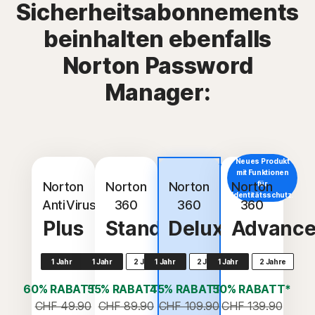
Sicherheitsabonnements
beinhalten ebenfalls
Norton Password
Manager:
Neues Produkt
Top-
mit Funktionen
Angebot
Norton
Norton
Norton
Norton
für
Identitätsschutz.
AntiVirus
360
360
360
Plus
Standard
Deluxe
Advanc
1 Jahr
1 Jahr
2 Jahre
1 Jahr
2 Jahre
1 Jahr
2 Jahre
60% RABATT*
55% RABATT*
45% RABATT*
50% RABATT*
CHF 49.90
CHF 89.90
CHF 109.90
CHF 139.90