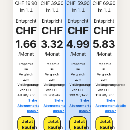
CHF 19.90
CHF 39.90
CHF 59.90
CHF 69.90
 im 1. J.
 im 1. J.
 im 1. J.
 im 1. J.
Entspricht
Entspricht
Entspricht
Entspricht
CHF
CHF
CHF
CHF
1.66
3.32
4.99
5.83
/Monat
/Monat
/Monat
/Monat
Ersparnis
Ersparnis
Ersparnis
Ersparnis
im
im
im
im
Vergleich
Vergleich
Vergleich
Vergleich
zum
zum
zum
zum
Verlängerungspreis
Verlängerungspreis
Verlängerungspreis
Verlängerungspreis
von CHF
von CHF
von CHF
von CHF
49.90/Jahr.
89.90/Jahr.
109.90/Jahr.
139.90/Jahr.
Siehe
Siehe
Siehe
Siehe
Abonnementdetails
Abonnementdetails
Abonnementdetails
Abonnementdetails
unten.*
unten.*
unten.*
unten.*
Jetzt
Jetzt
Jetzt
Jetzt
kaufen
kaufen
kaufen
kaufen