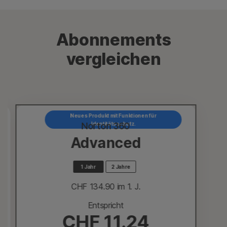
Abonnements
vergleichen
Neues Produkt mit Funktionen für
Norton 360
Identitätsschutz.
Advanced
1 Jahr
2 Jahre
CHF 134.90
 im 1. J.
Entspricht
CHF 11.24