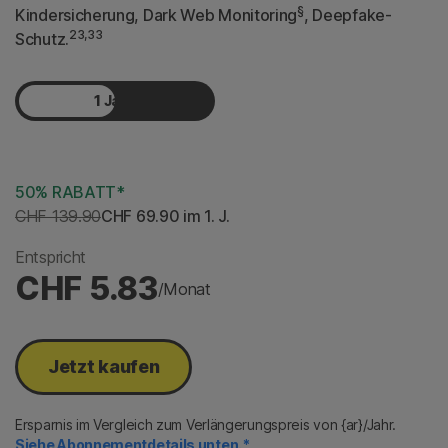
§
Kindersicherung, Dark Web Monitoring
, Deepfake-
23,33
Schutz.
1 Jahr
2 Jahre
50% RABATT*
CHF 139.90
CHF 69.90
 im 1. J.
Entspricht
CHF 5.83
/Monat
Jetzt kaufen
Ersparnis im Vergleich zum Verlängerungspreis von {ar}/Jahr.
Siehe Abonnementdetails unten.*