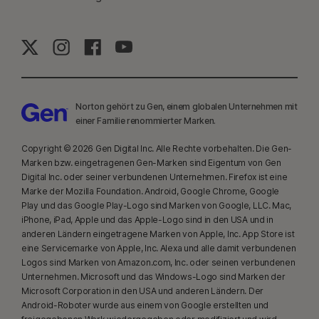
16
Die meisten Warnmeldungen unter Windows können unterdrückt
werden, sofern der Vollbildmodus verwendet wird.
17
Social Media Monitoring ist nicht für alle Social-Media-Plattformen
verfügbar, und die Funktionen unterscheiden sich je nach Plattform. Mehr
dazu unter
Norton.com/smm
. Umfasst nicht die Überwachung von Chats
Norton gehört zu Gen, einem globalen Unternehmen mit
oder Direktnachrichten. Unter Umständen werden nicht alle Arten von
einer Familie renommierter Marken.
Cybermobbing, expliziten oder illegalen Inhalten oder Hassreden erkannt.
Copyright © 2026 Gen Digital Inc. Alle Rechte vorbehalten. Die Gen-
Marken bzw. eingetragenen Gen-Marken sind Eigentum von Gen
23
Der automatischen Deepfake-Schutz steht nur für Videos in englischer
Digital Inc. oder seiner verbundenen Unternehmen. Firefox ist eine
Sprache auf den unterstützten Social-Media-/Video-Plattformen zur
Marke der Mozilla Foundation. Android, Google Chrome, Google
Verfügung. Verwenden Sie auf anderen Plattformen manuelle Scans.
Play und das Google Play-Logo sind Marken von Google, LLC. Mac,
iPhone, iPad, Apple und das Apple-Logo sind in den USA und in
Windows 11 oder höher und ein unterstützter Browser sind
anderen Ländern eingetragene Marken von Apple, Inc. App Store ist
erforderlich. Für die automatische Erkennung ist außerdem ein PC mit KI
eine Servicemarke von Apple, Inc. Alexa und alle damit verbundenen
(Qualcomm- oder Intel-CPU mit mindestens 8 Prozessorkernen, 16 GB
Logos sind Marken von Amazon.com, Inc. oder seinen verbundenen
RAM) oder ein PC ohne KI (CPU einer beliebigen Marke mit mindestens 6
Unternehmen. Microsoft und das Windows-Logo sind Marken der
Prozessorkernen, 16 GB RAM) erforderlich. Auf PCs ohne KI mit einer CPU
Microsoft Corporation in den USA und anderen Ländern. Der
Android-Roboter wurde aus einem von Google erstellten und
mit mindestens 4 Prozessorkernen und 8 GB RAM sind nur manuelle