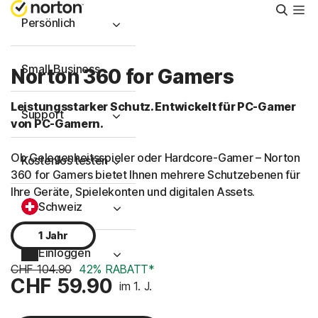
Suche
Persönlich
Small Business
Norton 360 for Gamers
Leistungsstarker Schutz. Entwickelt für PC-Gamer
Support
von PC-Gamern.
Ob Gelegenheitsspieler oder Hardcore-Gamer – Norton
Kostenlos testen
360 for Gamers bietet Ihnen mehrere Schutzebenen für
Ihre Geräte, Spielekonten und digitalen Assets.
Schweiz
1 Jahr
Einloggen
CHF 104.90
42% RABATT*
CHF 59.90
im 1. J.