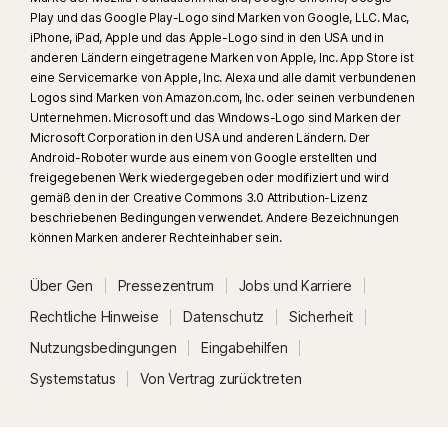
Prozessoren).
Play und das Google Play-Logo sind Marken von Google, LLC. Mac,
iPhone, iPad, Apple und das Apple-Logo sind in den USA und in
14
Game Optimizer ist nur für PCs mit mindestens 4 Prozessorkernen
anderen Ländern eingetragene Marken von Apple, Inc. App Store ist
eine Servicemarke von Apple, Inc. Alexa und alle damit verbundenen
unter Windows verfügbar (mit Ausnahme von Windows im S-Modus;
Logos sind Marken von Amazon.com, Inc. oder seinen verbundenen
Windows auf PCs mit ARM-Prozessoren).
Unternehmen. Microsoft und das Windows-Logo sind Marken der
Microsoft Corporation in den USA und anderen Ländern. Der
15
Games werden automatisch erkannt, wenn der Vollbildmodus
Android-Roboter wurde aus einem von Google erstellten und
zusammen mit einer hohen CPU-Auslastung bzw. Nutzung eines Game
freigegebenen Werk wiedergegeben oder modifiziert und wird
gemäß den in der Creative Commons 3.0 Attribution-Lizenz
Launcher erkannt wird oder wenn ein Game vom Nutzer manuell
beschriebenen Bedingungen verwendet. Andere Bezeichnungen
hinzugefügt oder bereits früher erkannt wurde. Aktuell unterstützte Game
können Marken anderer Rechteinhaber sein.
Launcher: Bethesda, Blizzard, Epic, ID, Origin, Rockstar, Steam, Uplay.
Über Gen
Pressezentrum
Jobs und Karriere
16
Die meisten Warnmeldungen unter Windows können unterdrückt
Rechtliche Hinweise
Datenschutz
Sicherheit
werden, sofern der Vollbildmodus verwendet wird.
Nutzungsbedingungen
Eingabehilfen
23
Der automatischen Deepfake-Schutz steht nur für Videos in englischer
Systemstatus
Von Vertrag zurücktreten
Sprache auf den unterstützten Social-Media-/Video-Plattformen zur
Verfügung. Verwenden Sie auf anderen Plattformen manuelle Scans.
Windows 11 oder höher und ein unterstützter Browser sind