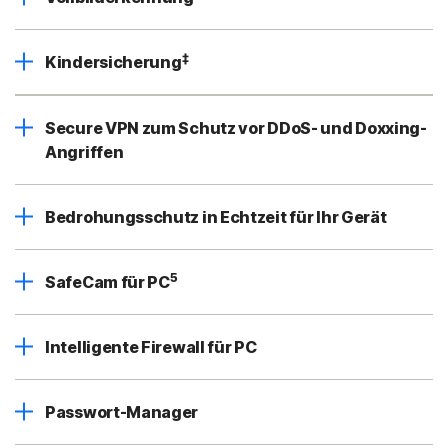
‡
Kindersicherung
Secure VPN zum Schutz vor DDoS- und Doxxing-
Angriffen
Bedrohungsschutz in Echtzeit für Ihr Gerät
5
SafeCam für PC
Intelligente Firewall für PC
Passwort-Manager