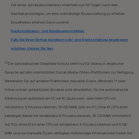
Fall eines Jahresabonnements innerhalb von 60 Tagen nach dem
Kaufdatum kündigen, um eine vollständige Rückerstattung zu erhalten.
Einzelheiten erfahren Sie in unserer
Rückerstattungs- und Kündigungsrichtlinie.
Falls Sie Ihren Vertrag kündigen oder eine Rückerstattung beantragen
möchten, klicken Sie hier.
23
Der automatischen Deepfake-Schutz steht nur für Videos in englischer
Sprache auf den unterstützten Social-Media-/Video-Plattformen zur Verfügung.
Verwenden Sie auf anderen Plattformen manuelle Scans. Windows 11 oder
höher und ein unterstützter Browser sind erforderlich. Für die automatische
Erkennung ist außerdem ein PC mit KI (Qualcomm- oder Intel-CPU mit
mindestens 8 Prozessorkernen, 16 GB RAM) oder ein PC ohne KI (CPU einer
beliebigen Marke mit mindestens 6 Prozessorkernen, 16 GB RAM) erforderlich.
Auf PCs ohne KI mit einer CPU mit mindestens 4 Prozessorkernen und 8 GB
RAM sind nur manuelle Scans verfügbar. Vollständige Informationen finden Sie