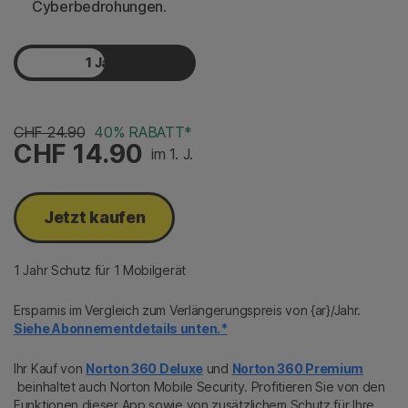
Cyberbedrohungen.
1 Jahr
2 Jahre
CHF 24.90
40% RABATT*
CHF 14.90
im 1. J.
Jetzt kaufen
1 Jahr Schutz für 1 Mobilgerät
Ersparnis im Vergleich zum Verlängerungspreis von {ar}/Jahr.
Siehe Abonnementdetails unten.*
Ihr Kauf von
Norton 360 Deluxe
und
Norton 360 Premium
beinhaltet auch Norton Mobile Security. Profitieren Sie von den
Funktionen dieser App sowie von zusätzlichem Schutz für Ihre