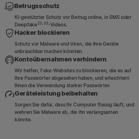
Bedrohungen wie Malware und Privatsphäre-
Betrugsschutz
Risiken.
KI-gestützter Schutz vor Betrug online, in SMS oder
23, 33
Deepfake
-Videos.
Geräteberichte
Hacker blockieren
Schutz vor Malware und Viren, die Ihre Geräte
30-Tage-Übersicht über die bisher
unbrauchbar machen könnten.
gescannten WLAN-Netzwerke, Websites,
Kontoübernahmen verhindern
Gerätesicherheitslücken und riskanten Apps.
Wir helfen, Fake-Websites zu blockieren, die es auf
Ihre Passwörter abgesehen haben, und erleichtern
Ihnen die Verwendung starker Passwörter.
Geräteleistung beibehalten
Sorgen Sie dafür, dass Ihr Computer flüssig läuft, und
wehren Sie Malware ab, die ihn verlangsamen
könnte.