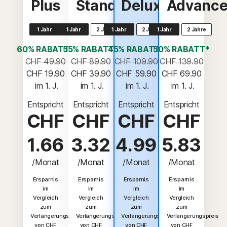
Plus
Standard
Deluxe
Advanc
1 Jahr
1 Jahr
2 Jahre
1 Jahr
2 Jahre
1 Jahr
2 Jahre
60% RABATT*
55% RABATT*
45% RABATT*
50% RABATT*
CHF 49.90
CHF 89.90
CHF 109.90
CHF 139.90
CHF 19.90
CHF 39.90
CHF 59.90
CHF 69.90
 im 1. J.
 im 1. J.
 im 1. J.
 im 1. J.
Entspricht
Entspricht
Entspricht
Entspricht
CHF
CHF
CHF
CHF
1.66
3.32
4.99
5.83
/Monat
/Monat
/Monat
/Monat
Ersparnis
Ersparnis
Ersparnis
Ersparnis
im
im
im
im
Vergleich
Vergleich
Vergleich
Vergleich
zum
zum
zum
zum
Verlängerungspreis
Verlängerungspreis
Verlängerungspreis
Verlängerungspreis
von CHF
von CHF
von CHF
von CHF