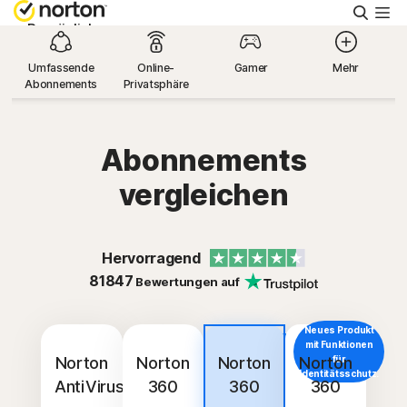
Suche
Persönlich
Umfassende
Online-
Gamer
Mehr
Abonnements
Privatsphäre
Small Business
Support
Abonnements
vergleichen
Kostenlos testen
Hervorragend
Schweiz
81847
Bewertungen auf
Einloggen
Neues Produkt
Top-
mit Funktionen
Angebot
Norton
Norton
Norton
Norton
für
Identitätsschutz.
AntiVirus
360
360
360