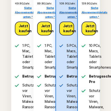
49.90/Jahr.
89.90/Jahr.
109.90/Jahr.
139.90/Jahr.
Siehe
Siehe
Siehe
Siehe
Abonnementdetails
Abonnementdetails
Abonnementdetails
Abonnementdetails
unten.*
unten.*
unten.*
unten.*
Jetzt
Jetzt
Jetzt
Jetzt
kaufen
kaufen
kaufen
kaufen
1 PC,
1 PC,
5 PCs,
10 PCs,
Mac,
Mac,
Macs,
Macs,
Tablet
Tablet
Tablets
Tablets
oder
oder
oder
oder
Smartphone
Smartphone
Smartphones
Smartphones
Betrugsschutz
Betrugsschutz
Betrugsschutz
Betrugssch
Pro
Schutz
Schutz
Schutz
vor
vor
vor
Schutz
Viren,
Viren,
Viren,
vor
Malware,
Malware,
Malware,
Viren,
Ransomware
Ransomware
Ransomware
Malware,