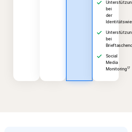
Unterstützu
bei
der
Identitätswi
Unterstützu
bei
Brieftaschen
Social
Media
17
Monitoring