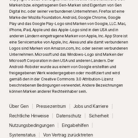
Marken bzw. eingetragenen Gen-Marken sind Eigentum von Gen
23
Der automatischen Deepfake-Schutz steht nur für Videos in englischer
Digital Inc. oder seiner verbundenen Unternehmen. Firefox ist eine
Sprache auf den unterstützten Social-Media-/Video-Plattformen zur
Marke der Mozilla Foundation. Android, Google Chrome, Google
Verfügung. Verwenden Sie auf anderen Plattformen manuelle Scans.
Play und das Google Play-Logo sind Marken von Google, LLC. Mac,
iPhone, iPad, Apple und das Apple-Logo sind in den USA und in
Windows 11 oder höher und ein unterstützter Browser sind
anderen Ländern eingetragene Marken von Apple, Inc. App Store ist
erforderlich. Für die automatische Erkennung ist außerdem ein PC mit KI
eine Servicemarke von Apple, Inc. Alexa und alle damit verbundenen
(Qualcomm- oder Intel-CPU mit mindestens 8 Prozessorkernen, 16 GB
Logos sind Marken von Amazon.com, Inc. oder seinen verbundenen
RAM) oder ein PC ohne KI (CPU einer beliebigen Marke mit mindestens 6
Unternehmen. Microsoft und das Windows-Logo sind Marken der
Prozessorkernen, 16 GB RAM) erforderlich. Auf PCs ohne KI mit einer CPU
Microsoft Corporation in den USA und anderen Ländern. Der
Android-Roboter wurde aus einem von Google erstellten und
mit mindestens 4 Prozessorkernen und 8 GB RAM sind nur manuelle
freigegebenen Werk wiedergegeben oder modifiziert und wird
Scans verfügbar. Vollständige Informationen finden Sie unter
gemäß den in der Creative Commons 3.0 Attribution-Lizenz
Norton.com/deepfakesupport
.
beschriebenen Bedingungen verwendet. Andere Bezeichnungen
können Marken anderer Rechteinhaber sein.
33
Der Deepfake-Schutz im Norton Genie KI-Assistenten ist derzeit im
Rahmen eines Early Access-Programms verfügbar. Dabei werden nur
Über Gen
Pressezentrum
Jobs und Karriere
YouTube-Videos auf Englisch unterstützt.
Rechtliche Hinweise
Datenschutz
Sicherheit
Nutzungsbedingungen
Eingabehilfen
γ
Norton Safe Search zeigt keine Sicherheitsbewertung für gesponserte
Systemstatus
Von Vertrag zurücktreten
Links an und filtert auch keine potenziell unsicheren gesponserten Links