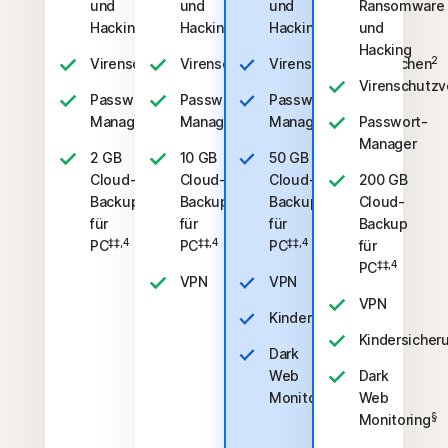
und
und
und
Ransomware
Hacking
Hacking
Hacking
und
Hacking
2
2
2
Virenschutzversprechen
Virenschutzversprechen
Virenschutzversprechen
Virenschutzv
Passwort-
Passwort-
Passwort-
Manager
Manager
Manager
Passwort-
Manager
2 GB
10 GB
50 GB
Cloud-
Cloud-
Cloud-
200 GB
Backup
Backup
Backup
Cloud-
für
für
für
Backup
‡‡,4
‡‡,4
‡‡,4
PC
PC
PC
für
‡‡,4
PC
VPN
VPN
VPN
‡
Kindersicherung
Kindersicher
Dark
Web
Dark
§
Monitoring
Web
§
Monitoring