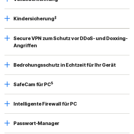
‡
Kindersicherung
Secure VPN zum Schutz vor DDoS- und Doxxing-
Angriffen
Bedrohungsschutz in Echtzeit für Ihr Gerät
5
SafeCam für PC
Intelligente Firewall für PC
Passwort-Manager