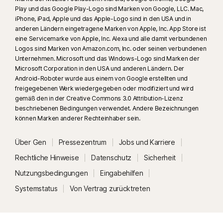
Prozessoren).
Play und das Google Play-Logo sind Marken von Google, LLC. Mac,
iPhone, iPad, Apple und das Apple-Logo sind in den USA und in
14
Game Optimizer ist nur für PCs mit mindestens 4 Prozessorkernen
anderen Ländern eingetragene Marken von Apple, Inc. App Store ist
eine Servicemarke von Apple, Inc. Alexa und alle damit verbundenen
unter Windows verfügbar (mit Ausnahme von Windows im S-Modus;
Logos sind Marken von Amazon.com, Inc. oder seinen verbundenen
Windows auf PCs mit ARM-Prozessoren).
Unternehmen. Microsoft und das Windows-Logo sind Marken der
Microsoft Corporation in den USA und anderen Ländern. Der
15
Games werden automatisch erkannt, wenn der Vollbildmodus
Android-Roboter wurde aus einem von Google erstellten und
zusammen mit einer hohen CPU-Auslastung bzw. Nutzung eines Game
freigegebenen Werk wiedergegeben oder modifiziert und wird
gemäß den in der Creative Commons 3.0 Attribution-Lizenz
Launcher erkannt wird oder wenn ein Game vom Nutzer manuell
beschriebenen Bedingungen verwendet. Andere Bezeichnungen
hinzugefügt oder bereits früher erkannt wurde. Aktuell unterstützte Game
können Marken anderer Rechteinhaber sein.
Launcher: Bethesda, Blizzard, Epic, ID, Origin, Rockstar, Steam, Uplay.
Über Gen
Pressezentrum
Jobs und Karriere
16
Die meisten Warnmeldungen unter Windows können unterdrückt
Rechtliche Hinweise
Datenschutz
Sicherheit
werden, sofern der Vollbildmodus verwendet wird.
Nutzungsbedingungen
Eingabehilfen
23
Der automatischen Deepfake-Schutz steht nur für Videos in englischer
Systemstatus
Von Vertrag zurücktreten
Sprache auf den unterstützten Social-Media-/Video-Plattformen zur
Verfügung. Verwenden Sie auf anderen Plattformen manuelle Scans.
Windows 11 oder höher und ein unterstützter Browser sind