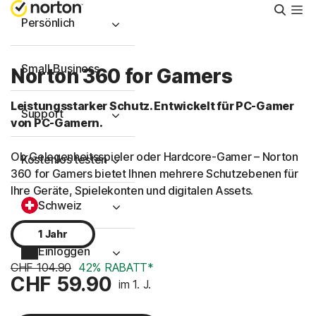
Suche
Persönlich
Small Business
Norton 360 for Gamers
Leistungsstarker Schutz. Entwickelt für PC-Gamer
Support
von PC-Gamern.
Ob Gelegenheitsspieler oder Hardcore-Gamer – Norton
Kostenlos testen
360 for Gamers bietet Ihnen mehrere Schutzebenen für
Ihre Geräte, Spielekonten und digitalen Assets.
Schweiz
1 Jahr
Einloggen
CHF 104.90
42% RABATT*
CHF 59.90
im 1. J.