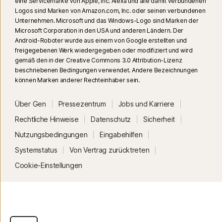
eine Servicemarke von Apple, Inc. Alexa und alle damit verbundenen
(Qualcomm- oder Intel-CPU mit mindestens 8 Prozessorkernen, 16 GB
Logos sind Marken von Amazon.com, Inc. oder seinen verbundenen
RAM) oder ein PC ohne KI (CPU einer beliebigen Marke mit mindestens 6
Unternehmen. Microsoft und das Windows-Logo sind Marken der
Prozessorkernen, 16 GB RAM) erforderlich. Auf PCs ohne KI mit einer CPU
Microsoft Corporation in den USA und anderen Ländern. Der
Android-Roboter wurde aus einem von Google erstellten und
mit mindestens 4 Prozessorkernen und 8 GB RAM sind nur manuelle
freigegebenen Werk wiedergegeben oder modifiziert und wird
Scans verfügbar. Vollständige Informationen finden Sie unter
gemäß den in der Creative Commons 3.0 Attribution-Lizenz
Norton.com/deepfakesupport
.
beschriebenen Bedingungen verwendet. Andere Bezeichnungen
können Marken anderer Rechteinhaber sein.
33
Der Deepfake-Schutz im Norton Genie KI-Assistenten ist derzeit im
Rahmen eines Early Access-Programms verfügbar. Dabei werden nur
Über Gen
Pressezentrum
Jobs und Karriere
YouTube-Videos auf Englisch unterstützt.
Rechtliche Hinweise
Datenschutz
Sicherheit
Nutzungsbedingungen
Eingabehilfen
γ
Norton Safe Search zeigt keine Sicherheitsbewertung für gesponserte
Systemstatus
Von Vertrag zurücktreten
Links an und filtert auch keine potenziell unsicheren gesponserten Links
aus Suchergebnissen heraus. Nicht in allen Browsern verfügbar.
Cookie-Einstellungen
‡
Die Kindersicherung kann nur auf dem Windows™-PC oder dem iOS- und
Android™-Gerät eines Kindes installiert und verwendet werden. Es sind
nicht alle Funktionen auf allen Plattformen verfügbar. Eltern können die
Aktivitäten ihres Kindes von jedem Gerät aus – Windows PC (mit