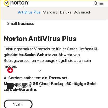
Suche
Persönlich
AntiVirus Plus
Standard
Deluxe
Advanced
Small Business
Norton AntiVirus Plus
Support
Leistungsstarker Virenschutz für Ihr Gerät. Umfasst KI-
Kostenlos testen
gestützten
Scam-Schutz
zur Abwehr von
Betrugsversuchen – so ausgeklügelt sie auch sein
mögen.
Außerdem enthalten: ein
Passwort-
Manager
und
2 GB
Cloud-Backup.
60-tägige Geld-
Einloggen
zurück-Garantie
.
1 Jahr