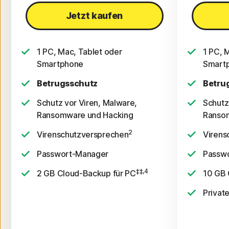
Jetzt kaufen
1 PC, Mac, Tablet oder
1 PC, 
Smartphone
Smart
Betrugsschutz
Betru
Schutz vor Viren, Malware,
Schutz
Ransomware und Hacking
Ranso
2
Virenschutzversprechen
Virens
Passwort-Manager
Passw
‡‡,4
2 GB Cloud-Backup für PC
10 GB 
Privat