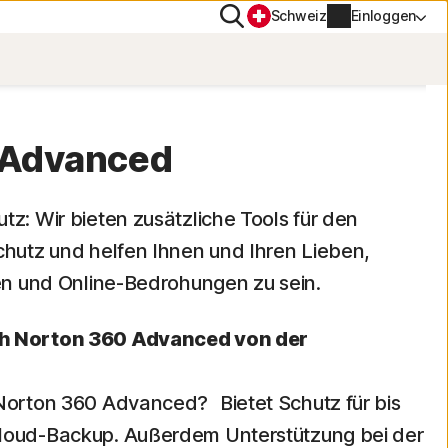
Suchen
Schweiz
Einloggen
CHUTZ
PN
 Advanced
tiTrack
Kontoinformationen
tz: Wir bieten zusätzliche Tools für den
ng
chutz und helfen Ihnen und Ihren Lieben,
Rechnungsinformationen
ren und Online-Bedrohungen zu sein.
Verlängern
ch Norton 360 Advanced von der
Auftragsverlauf
 Norton 360 Advanced? Bietet Schutz für bis
Produktschlüssel eingeben
Cloud-Backup. Außerdem Unterstützung bei der