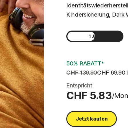
Identitätswiederherste
Kindersicherung, Dark
1 Jahr
2 Jahre
50% RABATT*
CHF 139.90
CHF 69.90
 
Entspricht
CHF 5.83
/Mon
Jetzt kaufen