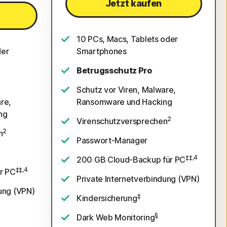
Jetzt kaufen
10 PCs, Macs, Tablets oder
der
Smartphones
Betrugsschutz Pro
Schutz vor Viren, Malware,
re,
Ransomware und Hacking
ng
2
Virenschutzversprechen
2
n
Passwort-Manager
‡‡,4
200 GB Cloud-Backup für PC
‡‡,4
r PC
Private Internetverbindung (VPN)
dung (VPN)
‡
Kindersicherung
§
Dark Web Monitoring