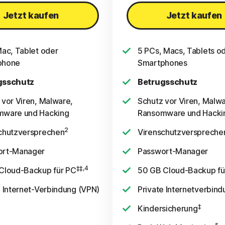
Jetzt kaufen
Jetzt kaufen
Mac, Tablet oder
5 PCs, Macs, Tablets o
phone
Smartphones
gsschutz
Betrugsschutz
 vor Viren, Malware,
Schutz vor Viren, Malwa
mware und Hacking
Ransomware und Hacki
2
chutzversprechen
Virenschutzverspreche
ort-Manager
Passwort-Manager
‡‡,4
Cloud-Backup für PC
50 GB Cloud-Backup fü
e Internet-Verbindung (VPN)
Private Internetverbin
‡
Kindersicherung