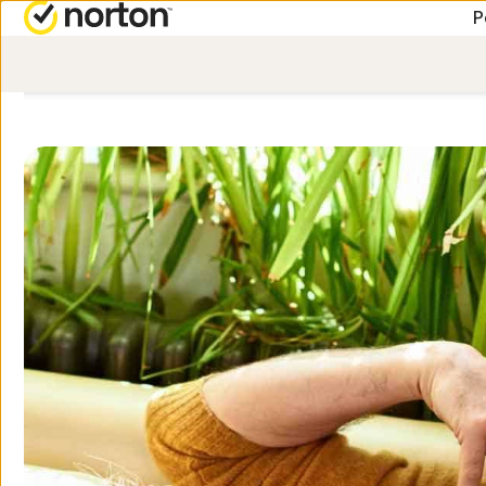
P
ALL-IN-ONE-ABONNEM
HILFE
Norton 360 Advanced
Kunde
Norton 360 Premium
Norton 360 Deluxe
Norton 360 Standard
Alle Produkte und Serv