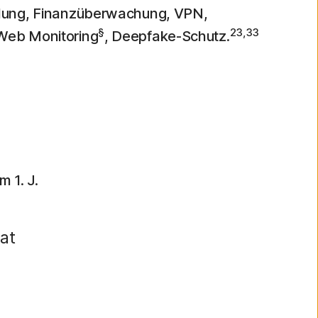
llung, Finanzüberwachung, VPN,
§
23,33
 Web Monitoring
, Deepfake-Schutz.
im 1. J.
at