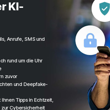
r KI-
ls, Anrufe, SMS und
ach rund um die Uhr
e
rn zuvor
ichten und Deepfake-
 Ihnen Tipps in Echtzeit,
 zur Cybersicherheit