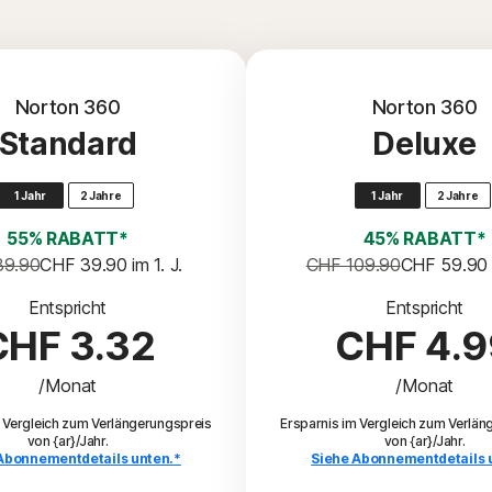
Norton 360
Norton 360
Standard
Deluxe
1 Jahr
2 Jahre
1 Jahr
2 Jahre
55% RABATT*
45% RABATT*
89.90
CHF 39.90
 im 1. J.
CHF 109.90
CHF 59.90
Entspricht
Entspricht
CHF 3.32
CHF 4.9
/Monat
/Monat
m Vergleich zum Verlängerungspreis
Ersparnis im Vergleich zum Verlän
von {ar}/Jahr.
von {ar}/Jahr.
Abonnementdetails unten.*
Siehe Abonnementdetails 