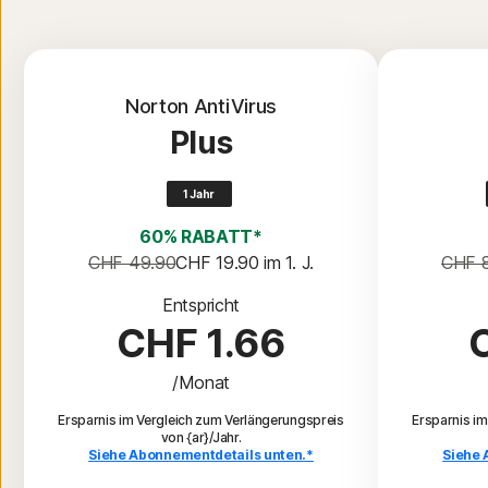
Norton AntiVirus
Plus
1 Jahr
60% RABATT*
CHF 49.90
CHF 19.90
 im 1. J.
CHF 
Entspricht
CHF 1.66
/Monat
Ersparnis im Vergleich zum Verlängerungspreis
Ersparnis i
von {ar}/Jahr.
Siehe Abonnementdetails unten.*
Siehe 