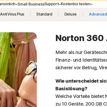
ersönlich
Support
Kostenlos testen
Small Business
AntiVirus Plus
Standard
Deluxe
Advanced
ENTS
 ERHALTEN
GERÄTESICHERHEIT
KOSTENLOS TESTEN
LERNEN
DATENS
nsupport
Norton AntiVirus Plus
Kostenlose Tests
Anleitung zu Verlängerungen
Norton V
Norton 360
Norton Mobile Security für
Premium-Services
Norton An
Android™
Mehr als nur Geräteschu
Spyware- und Virenentfernu
Finanz- und Identitätss
Norton Mobile Security für iOS™
sicherer vor Betrug, Vi
Wie unterscheidet si
Basislösung?
ices
Welche Vorteile bietet
zu 10 Geräte. 200 GB 