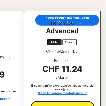
Neues Produkt mit Funktionen
Norton 360
für Identitätsschutz.
Advanced
1 Jahr
2 Jahre
CHF 134.90
 im 1. J.
 im 1. J.
Entspricht
CHF 11.24
9
/Monat
Ersparnis im Vergleich zum Verlängerungspreis
von {ar}/Jahr.
gerungspreis
Siehe Abonnementdetails unten.*
unten.*