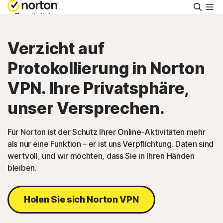
Suche
Persönlich
Verzicht auf
Small Business
Protokollierung in Norton
Support
VPN. Ihre Privatsphäre,
unser Versprechen.
Kostenlos testen
Für Norton ist der Schutz Ihrer Online-Aktivitäten mehr
als nur eine Funktion – er ist uns Verpflichtung. Daten sind
Schweiz
wertvoll, und wir möchten, dass Sie in Ihren Händen
bleiben.
Einloggen
Holen Sie sich Norton VPN