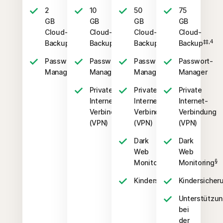
2
10
50
75
GB
GB
GB
GB
Cloud-
Cloud-
Cloud-
Cloud-
‡‡,4
‡‡,4
‡‡,4
‡‡,4
Backup
Backup
Backup
Backup
Passwort-
Passwort-
Passwort-
Passwort-
Manager
Manager
Manager
Manager
Private
Private
Private
Internet-
Internet-
Internet-
Verbindung
Verbindung
Verbindung
(VPN)
(VPN)
(VPN)
Dark
Dark
Web
Web
§
§
Monitoring
Monitoring
‡
Kindersicherung
Kindersicher
Unterstützu
bei
der