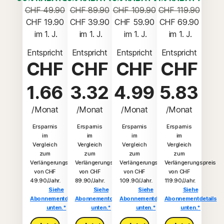
CHF 49.90
CHF 89.90
CHF 109.90
CHF 119.90
CHF 19.90
CHF 39.90
CHF 59.90
CHF 69.90
 im 1. J.
 im 1. J.
 im 1. J.
 im 1. J.
Entspricht
Entspricht
Entspricht
Entspricht
CHF
CHF
CHF
CHF
1.66
3.32
4.99
5.83
/Monat
/Monat
/Monat
/Monat
Ersparnis
Ersparnis
Ersparnis
Ersparnis
im
im
im
im
Vergleich
Vergleich
Vergleich
Vergleich
zum
zum
zum
zum
Verlängerungspreis
Verlängerungspreis
Verlängerungspreis
Verlängerungspreis
von CHF
von CHF
von CHF
von CHF
49.90/Jahr.
89.90/Jahr.
109.90/Jahr.
119.90/Jahr.
Siehe
Siehe
Siehe
Siehe
Abonnementdetails
Abonnementdetails
Abonnementdetails
Abonnementdetails
unten.*
unten.*
unten.*
unten.*