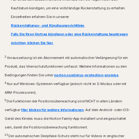
iOS-Betriebssysteme
Amazon Fire TV-Gerät mit Fire OS 8 und höher.
Kaufdatum kündigen, um eine vollständige Rückerstattung zu erhalten.
iPhones oder iPads, auf denen die aktuelle oder eine
der beiden unmittelbaren Vorgängerversionen von
Einzelheiten erfahren Sie in unserer
Browser-Erweiterung
Apple iOS ausgeführt werden.
Google Chrome
Rückerstattungs- und Kündigungsrichtlinie.
Microsoft Edge für Windows
Falls Sie Ihren Vertrag kündigen oder eine Rückerstattung beantragen
Mozilla Firefox
möchten, klicken Sie hier.
2
Voraussetzung ist ein Abonnement mit automatischer Verlängerung für ein
Produkt, das Virenschutzfunktionen umfasst. Weitere Informationen zu den
Bedingungen finden Sie unter
norton.com/virus-protection-promise
.
4
Nur auf Windows-Systemen verfügbar (jedoch nicht im S-Modus oder mit
ARM-Prozessoren).
6
Die Funktionen der Positionsüberwachung sind NICHT in allen Ländern
verfügbar
Hier klicken für weitere Informationen
. Auf dem Android- oder iOS-
Gerät des Kindes muss die Norton Family-App installiert und eingeschaltet
sein, damit die Positionsüberwachung funktioniert.
23
Der automatischen Deepfake-Schutz steht nur für Videos in englischer