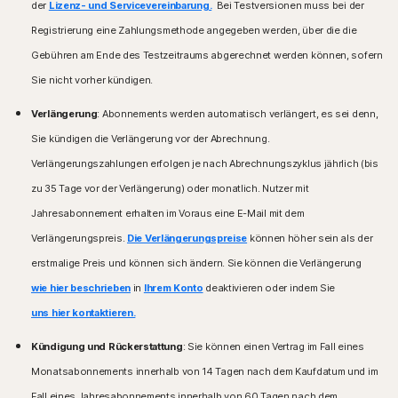
Windows 11/10 im S-Modus),
der
Lizenz- und Servicevereinbarung.
Bei Testversionen muss bei der
Windows™-Betriebssysteme
Microsoft Windows 8/8.1 (alle Versionen),
Registrierung eine Zahlungsmethode angegeben werden, über die die
Kompatibel mit Microsoft Windows 11
Microsoft Windows 7 (32-Bit und 64-Bit) ab Service
Microsoft Windows 10 (alle Versionen)
Gebühren am Ende des Testzeitraums abgerechnet werden können, sofern
Pack 1 (SP 1).
Microsoft Windows 8/8.1 (alle Versionen) Einige
Sie nicht vorher kündigen.
Schutzfunktionen sind nicht in Browser-Apps auf dem
Mac®-Betriebssysteme
Windows 8-Startbildschirm verfügbar.
Verlängerung
: Abonnements werden automatisch verlängert, es sei denn,
Mac mit der aktuellen oder eine der beiden
Microsoft Windows 7 (alle Versionen) ab Service Pack 1
unmittelbaren Vorgängerversionen von Apple® macOS.
Sie kündigen die Verlängerung vor der Abrechnung.
(SP 1) mit SHA2-Unterstützung
Verlängerungszahlungen erfolgen je nach Abrechnungszyklus jährlich (bis
Android™-Betriebssysteme
Mac®-Betriebssysteme
zu 35 Tage vor der Verlängerung) oder monatlich. Nutzer mit
Android ab Version 10.0. Die Google Play-App muss
macOS 10.13 oder neuere Versionen.
installiert sein.
Jahresabonnement erhalten im Voraus eine E-Mail mit dem
Nicht unterstützte Funktionen: Norton Cloud-Backup,
Google TV mit Android TV OS ab 10.0.
Norton-Kindersicherung, Norton SafeCam.
Verlängerungspreis.
Die Verlängerungspreise
können höher sein als der
iOS-Betriebssysteme
erstmalige Preis und können sich ändern. Sie können die Verlängerung
Android™-Betriebssysteme
iPhones bzw. iPads, auf denen die aktuelle oder eine
wie hier beschrieben
in
Ihrem Konto
deaktivieren oder indem Sie
Android ab Version 10.0. Die Google Play-App muss
der beiden Vorgängerversionen von Apple® iOS
installiert sein. Mehrbenutzermodus wird nicht
uns hier kontaktieren.
ausgeführt werden.
unterstützt.
Apple TV mit der aktuellen oder vorherigen Version
Kündigung und Rückerstattung
ColorOS ab Version 7.1. Die Google Play-App muss
: Sie können einen Vertrag im Fall eines
von Apple® tvOS.
installiert sein.
Monatsabonnements innerhalb von 14 Tagen nach dem Kaufdatum und im
Fire OS-Betriebssysteme
Fall eines Jahresabonnements innerhalb von 60 Tagen nach dem