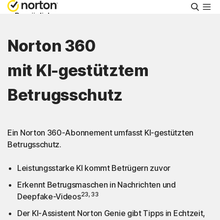
Suche
Persönlich
Norton 360
Small Business
mit KI-gestütztem
Support
Betrugsschutz
Kostenlos testen
Ein Norton 360-Abonnement umfasst KI-gestützten
Schweiz
Betrugsschutz.
Leistungsstarke KI kommt Betrügern zuvor
Einloggen
Erkennt Betrugsmaschen in Nachrichten und
23, 33
Deepfake-Videos
Der KI-Assistent Norton Genie gibt Tipps in Echtzeit,