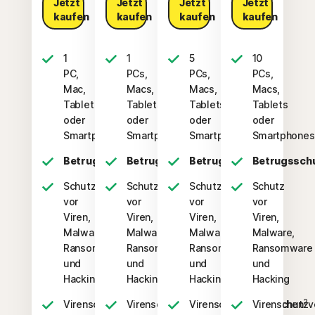
Jetzt
Jetzt
Jetzt
Jetzt
kaufen
kaufen
kaufen
kaufen
1
1
5
10
PC,
PCs,
PCs,
PCs,
Mac,
Macs,
Macs,
Macs,
Tablet
Tablets
Tablets
Tablets
oder
oder
oder
oder
Smartphone
Smartphones
Smartphones
Smartphones
Betrugsschutz
Betrugsschutz
Betrugsschutz
Betrugssch
Schutz
Schutz
Schutz
Schutz
vor
vor
vor
vor
Viren,
Viren,
Viren,
Viren,
Malware,
Malware,
Malware,
Malware,
Ransomware
Ransomware
Ransomware
Ransomware
und
und
und
und
Hacking
Hacking
Hacking
Hacking
2
2
2
Virenschutzversprechen
Virenschutzversprechen
Virenschutzversprechen
Virenschutzv