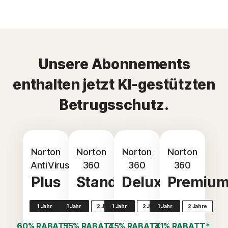
Unsere Abonnements
enthalten jetzt KI-gestützten
Betrugsschutz.
Norton
Norton
Norton
Norton
AntiVirus
360
360
360
Plus
Standard
Deluxe
Premiu
1 Jahr
1 Jahr
2 Jahre
1 Jahr
2 Jahre
1 Jahr
2 Jahre
60% RABATT*
55% RABATT*
45% RABATT*
41% RABATT*