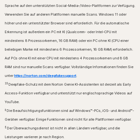
Sprache auf den unterstützten Social-Media-/Video-Plattformen zur Verfügung.
Verwenden Sie auf anderen Plattformen manuelle Scans. Windows 11 oder
höher und ein unterstützter Browser sind erforderlich. Für die automatische
Erkennung ist außerdem ein PC mit KI (Qualcomm- oder Intel-CPU mit
mindestens 8 Prozessorkernen, 16 GB RAM) oder ein PC ohne KI (CPU einer
beliebigen Marke mit mindestens 6 Prozessorkernen, 16 GB RAM) erforderlich.
Auf PCs ohne KI mit einer CPU mit mindestens 4 Prozessorkernen und 8 GB
RAM sind nur manuelle Scans verfügbar. Vollständige Informationen finden Sie
unter
https://norton.com/deepfakesupport
.
33
Deepfake-Schutz mit dem Norton Genie KI-Assistenten ist derzeit als Early
Access-Funktion verfügbar und unterstützt nur englischsprachige Videos auf
YouTube.
‡
Die Beaufsichtigungsfunktionen sind auf Windows™-PCs, iOS- und Android™-
Geräten verfügbar. Einige Funktionen sind nicht für alle Plattformen verfügbar.
§
Der Überwachungsdienst ist nicht in allen Ländern verfügbar, und die
Leistungen variieren je nach Region.