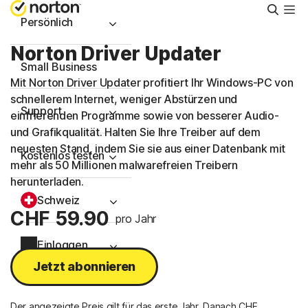
Suche
Persönlich
Norton Driver Updater
Small Business
Mit Norton Driver Updater profitiert Ihr Windows-PC von
schnellerem Internet, weniger Abstürzen und
Support
einfrierenden Programme sowie von besserer Audio-
und Grafikqualität. Halten Sie Ihre Treiber auf dem
neuesten Stand, indem Sie sie aus einer Datenbank mit
Kostenlos testen
mehr als 50 Millionen malwarefreien Treibern
herunterladen.
Schweiz
CHF 59.90
pro Jahr
Einloggen
Jetzt abonnieren
Der angezeigte Preis gilt für das erste Jahr. Danach CHF