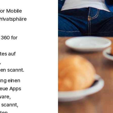
or Mobile
Privatsphäre
 360 for
e
es auf
,
en scannt.
ung einen
neue Apps
ware,
 scannt,
den.