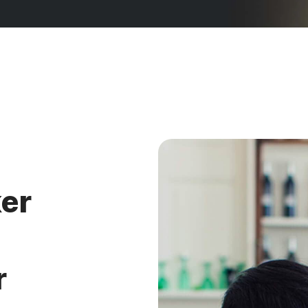
ker
r