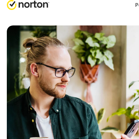
P
HILFE 
AL
Kundens
No
No
No
No