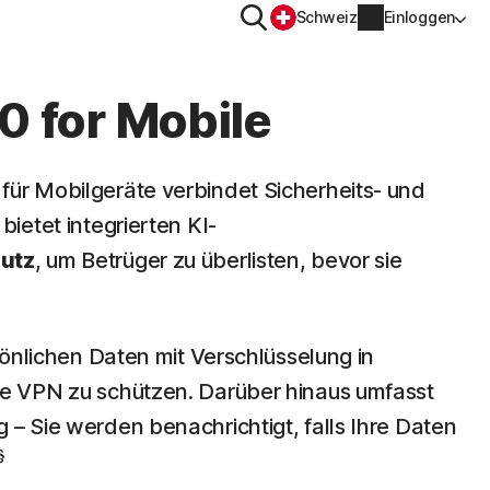
Suchen
Schweiz
Einloggen
DATENSCHUTZ
0 for Mobile
Norton VPN
für Mobilgeräte verbindet Sicherheits- und
r
Norton AntiTrack
bietet integrierten KI-
Kontoinformationen
utz
, um Betrüger zu überlisten, bevor sie
r iOS™
Rechnungsinformationen
Verlängern
rsönlichen Daten mit Verschlüsselung in
Auftragsverlauf
re VPN zu schützen. Darüber hinaus umfasst
 – Sie werden benachrichtigt, falls Ihre Daten
Produktschlüssel eingeben
§