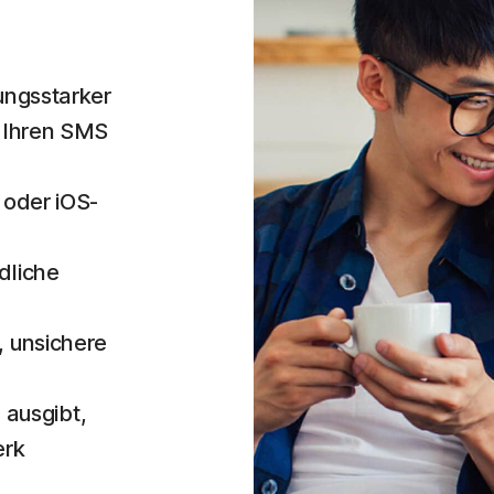
tungsstarker
n Ihren SMS
 oder iOS-
dliche
, unsichere
ausgibt,
erk