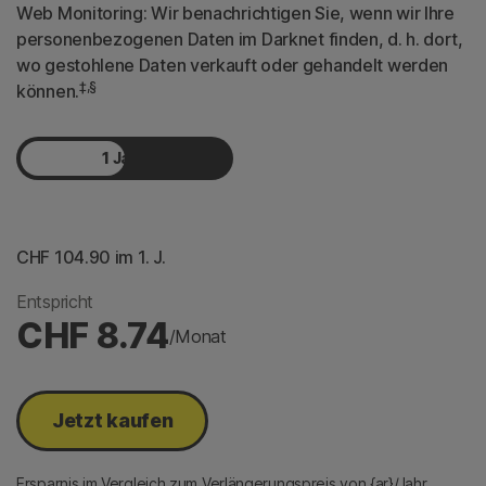
Web Monitoring: Wir benachrichtigen Sie, wenn wir Ihre
personenbezogenen Daten im Darknet finden, d. h. dort,
wo gestohlene Daten verkauft oder gehandelt werden
‡,§
können.
1 Jahr
2 Jahre
CHF 104.90
 im 1. J.
Entspricht
CHF 8.74
/Monat
Jetzt kaufen
Ersparnis im Vergleich zum Verlängerungspreis von {ar}/Jahr.