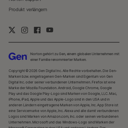
"VPN Products Performance Benchmarks" von PassMark Software im
Produkt verlängern
Auftrag von Gen, November 2023.
16
Die meisten Warnmeldungen unter Windows können unterdrückt
werden, sofern der Vollbildmodus verwendet wird.
17
Social Media Monitoring ist nicht für alle Social-Media-Plattformen
verfügbar, und die Funktionen unterscheiden sich je nach Plattform. Mehr
Norton gehört zu Gen, einem globalen Unternehmen mit
dazu unter
Norton.com/smm
. Umfasst nicht die Überwachung von Chats
einer Familie renommierter Marken.
oder Direktnachrichten. Unter Umständen werden nicht alle Arten von
Copyright © 2026 Gen Digital Inc. Alle Rechte vorbehalten. Die Gen-
Cybermobbing, expliziten oder illegalen Inhalten oder Hassreden erkannt.
Marken bzw. eingetragenen Gen-Marken sind Eigentum von Gen
Digital Inc. oder seiner verbundenen Unternehmen. Firefox ist eine
23
Der automatischen Deepfake-Schutz steht nur für Videos in englischer
Marke der Mozilla Foundation. Android, Google Chrome, Google
Sprache auf den unterstützten Social-Media-/Video-Plattformen zur
Play und das Google Play-Logo sind Marken von Google, LLC. Mac,
Verfügung. Verwenden Sie auf anderen Plattformen manuelle Scans.
iPhone, iPad, Apple und das Apple-Logo sind in den USA und in
anderen Ländern eingetragene Marken von Apple, Inc. App Store ist
Windows 11 oder höher und ein unterstützter Browser sind
eine Servicemarke von Apple, Inc. Alexa und alle damit verbundenen
erforderlich. Für die automatische Erkennung ist außerdem ein PC mit KI
Logos sind Marken von Amazon.com, Inc. oder seinen verbundenen
(Qualcomm- oder Intel-CPU mit mindestens 8 Prozessorkernen, 16 GB
Unternehmen. Microsoft und das Windows-Logo sind Marken der
RAM) oder ein PC ohne KI (CPU einer beliebigen Marke mit mindestens 6
Microsoft Corporation in den USA und anderen Ländern. Der