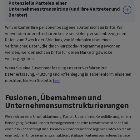
Potenzielle Parteien einer
Unternehmenstransaktion (und ihre Vertreter und
Berater)
Wir verkaufen Ihre personenbezogenen Daten nicht an Dritte. Wir
verwenden oder offenbaren keine sensiblen personenbezogenen
Daten zum Zweck der Ableitung von Merkmalen über einen
Verbraucher. Daten, die durch Kurzcode-Programme gewonnen
werden, werden nicht an Dritte für deren Marketingzwecke
weitergegeben.
Wenn Sie eine Zusammenfassung unserer Verfahren zur
Datenerfassung, -nutzung und -offenlegung in Tabellenform einsehen
möchten, klicken Sie bitte
hier
.
Fusionen, Übernahmen und
Unternehmensumstrukturierungen
Wenn wir an einer Umstrukturierung, Fusion, Übernahme, Konsolidierung, einem
Börsengang, Verkauf unserer Vermögenswerte oder im unwahrscheinlichen Fall
einer Insolvenz beteiligt sind, können wir Ihre personenbezogenen Daten an die an
einer solchen Unternehmenstransaktion beteiligten Parteien sowie deren Vertreter