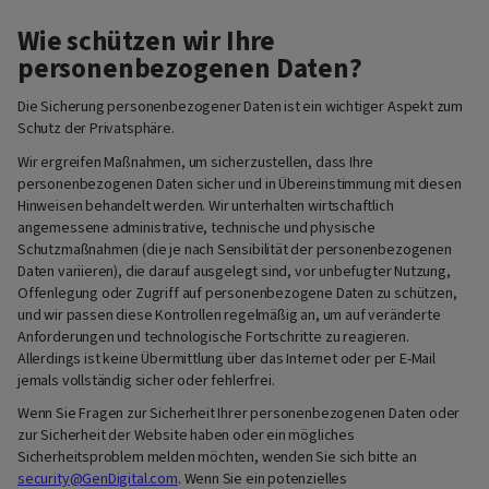
Wie schützen wir Ihre
personenbezogenen Daten?
Die Sicherung personenbezogener Daten ist ein wichtiger Aspekt zum
Schutz der Privatsphäre.
Wir ergreifen Maßnahmen, um sicherzustellen, dass Ihre
personenbezogenen Daten sicher und in Übereinstimmung mit diesen
Hinweisen behandelt werden. Wir unterhalten wirtschaftlich
angemessene administrative, technische und physische
Schutzmaßnahmen (die je nach Sensibilität der personenbezogenen
Daten variieren), die darauf ausgelegt sind, vor unbefugter Nutzung,
Offenlegung oder Zugriff auf personenbezogene Daten zu schützen,
und wir passen diese Kontrollen regelmäßig an, um auf veränderte
Anforderungen und technologische Fortschritte zu reagieren.
Allerdings ist keine Übermittlung über das Internet oder per E-Mail
jemals vollständig sicher oder fehlerfrei.
Wenn Sie Fragen zur Sicherheit Ihrer personenbezogenen Daten oder
zur Sicherheit der Website haben oder ein mögliches
Sicherheitsproblem melden möchten, wenden Sie sich bitte an
security@GenDigital.com
. Wenn Sie ein potenzielles