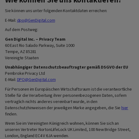
Sie können uns unter folgenden Kontaktdaten erreichen:
E-Mail:
dpo@GenDigital.com
Auf dem Postweg:
Gen Digital Inc. – Privacy Team
60 East Rio Salado Parkway, Suite 1000
Tempe, AZ 85281
Vereinigte Staaten
Unabhängiger Datenschutzbeauftragter gemäß DSGVO der EU
Pembroke Privacy Ltd
E-Mail:
DPO@GenDigital.com
Für Personen im Europäischen Wirtschaftsraum ist die verantwortliche
Stelle für die Verarbeitung ihrer personenbezogenen Daten, sofern
vertraglich nichts anderes vereinbart wurde, in den
Datenschutzhinweisen der jeweiligen Marke angegeben, die Sie
hier
finden.
Wenn Sie im Vereinigten Königreich wohnen, können Sie sich an
unseren Vertreter NortonLiIfeLock UK Limited, 100 New Bridge Street,
London, England EC4 V 6JA wenden.