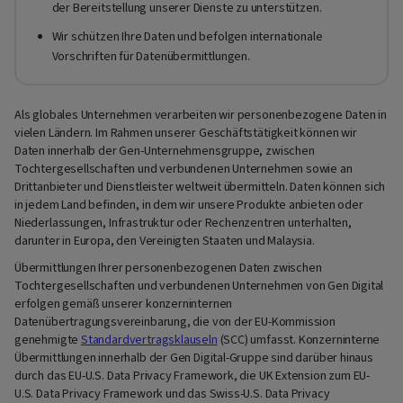
der Bereitstellung unserer Dienste zu unterstützen.
Wir schützen Ihre Daten und befolgen internationale
Vorschriften für Datenübermittlungen.
Als globales Unternehmen verarbeiten wir personenbezogene Daten in
vielen Ländern. Im Rahmen unserer Geschäftstätigkeit können wir
Daten innerhalb der Gen-Unternehmensgruppe, zwischen
Tochtergesellschaften und verbundenen Unternehmen sowie an
Drittanbieter und Dienstleister weltweit übermitteln. Daten können sich
in jedem Land befinden, in dem wir unsere Produkte anbieten oder
Niederlassungen, Infrastruktur oder Rechenzentren unterhalten,
darunter in Europa, den Vereinigten Staaten und Malaysia.
Übermittlungen Ihrer personenbezogenen Daten zwischen
Tochtergesellschaften und verbundenen Unternehmen von Gen Digital
erfolgen gemäß unserer konzerninternen
Datenübertragungsvereinbarung, die von der EU-Kommission
genehmigte
Standardvertragsklauseln
(SCC) umfasst. Konzerninterne
Übermittlungen innerhalb der Gen Digital-Gruppe sind darüber hinaus
durch das EU-U.S. Data Privacy Framework, die UK Extension zum EU-
U.S. Data Privacy Framework und das Swiss-U.S. Data Privacy