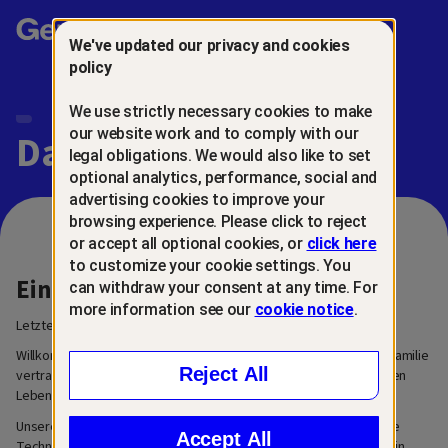
Gen™
We've updated our privacy and cookies
policy
We use strictly necessary cookies to make
our website work and to comply with our
Datenschutzcenter
legal obligations. We would also like to set
optional analytics, performance, social and
advertising cookies to improve your
browsing experience. Please click to reject
or accept all optional cookies, or
click here
to customize your cookie settings. You
Einleitung
can withdraw your consent at any time. For
more information see our
cookie notice
.
Letzte Aktualisierung: 6. März 2026
Willkommen in unserem Datenschutzcenter. Wir sind Gen™, eine Familie
Reject All
vertrauenswürdiger Marken für die nächste Generation im digitalen
Leben.
Unsere Mission bei Gen ist es, innovative und benutzerfreundliche
Accept All
Technologielösungen zu entwickeln, die Menschen dabei helfen, in