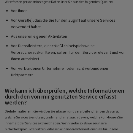
Wir erfassen personenbezogene Daten über Sie aus den folgenden Quellen:
Von Ihnen
Von Gerät(e), das/die Sie für den Zugriff auf unsere Services
verwendet haben
Aus unseren eigenen Aktivitäten
Von Dienstleistern, einschließlich beispielsweise
Verbraucherauskunfteien, sofern für den Service relevant und von
Ihnen autorisiert
Von verbundenen Unternehmen oder nicht verbundenen
Drittpartnern
Wie kann ich überprüfen, welche Informationen
durch den von mir genutzten Service erfasst
werden?
Die Informationen, die wir über Sie erfassen und verarbeiten, hängen davon ab,
welche Services Sie nutzen, und manchmal auch davon, welche Funktionen Sie
innerhalb der Services aktiviert haben. Wenn Sie beispielsweise unsere
Sicherheitsprodukte nutzen, erfassen wir andere Informationen als für unsere