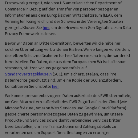
Framework geregelt, wie vom US-amerikanischen Department of
Commerce in Bezug auf den Transfer von personenbezogenen
Informationen aus dem Europäischen Wirtschaftsraum (EEA), dem
Vereinigten Königreich und der Schweiz in die Vereinigten Staaten
geregelt. Klicken Sie
hier
, um den Hinweis von Gen Digital Inc. zum Data
Privacy Framework zu lesen.
Bevor wir Daten an Dritte übermitteln, bewerten wir die mit einer
solchen Übermittlung verbundenen Risiken. Wir verlangen von Dritten,
dieselben Schutzmaßnahmen für Ihre Daten einzuhalten, die wir direkt
bereitstellen. Für Daten, die aus dem Europäischen Wirtschaftsraum
stammen, stützen wir uns gegebenenfalls auf
Standardvertragsklauseln
(SCC), um sicherzustellen, dass Ihre
Datenrechte geschützt sind. Um eine Kopie der SCC anzufordern,
kontaktieren Sie uns bitte
hier
.
Wir können personenbezogene Daten außerhalb des EWR übermitteln,
um Gen-Mitarbeitern außerhalb des EWR Zugriff auf in der Cloud (wie
Microsoft Azure, Amazon Web Services und Google Cloud Platform)
gespeicherte personenbezogene Daten zu gewähren, um unsere
Produkte und Services sowie damit verbundene Services Dritter
bereitzustellen, um Ihre Transaktionen und Zahlungsdetails zu
verarbeiten und um Support-Dienstleistungen zu erbringen.