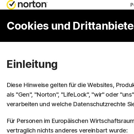
P
HILFE 
AL
Cookies und Drittanbiet
Kundens
No
No
Einleitung
No
No
Diese Hinweise gelten für die Websites, Produ
als "Gen", "Norton", "LifeLock", "wir" oder "
verarbeiten und welche Datenschutzrechte Sie
Für Personen im Europäischen Wirtschaftsraum 
vertraglich nichts anderes vereinbart wurde: