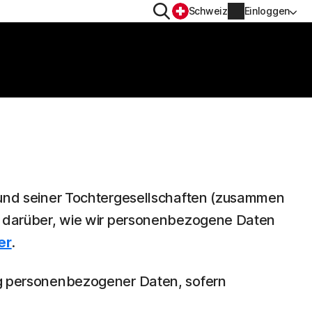
Suchen
Schweiz
Einloggen
DATENSCHUTZ
Norton VPN
r
Norton AntiTrack
Kontoinformationen
r iOS™
Rechnungsinformationen
. und seiner Tochtergesellschaften (zusammen
Verlängern
nen darüber, wie wir personenbezogene Daten
er
.
Auftragsverlauf
ung personenbezogener Daten, sofern
Produktschlüssel eingeben