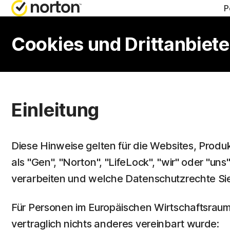
P
HILFE 
AL
Cookies und Drittanbiet
Kundens
No
No
Einleitung
No
No
Diese Hinweise gelten für die Websites, Produ
als "Gen", "Norton", "LifeLock", "wir" oder "
verarbeiten und welche Datenschutzrechte Sie
Für Personen im Europäischen Wirtschaftsraum 
vertraglich nichts anderes vereinbart wurde: