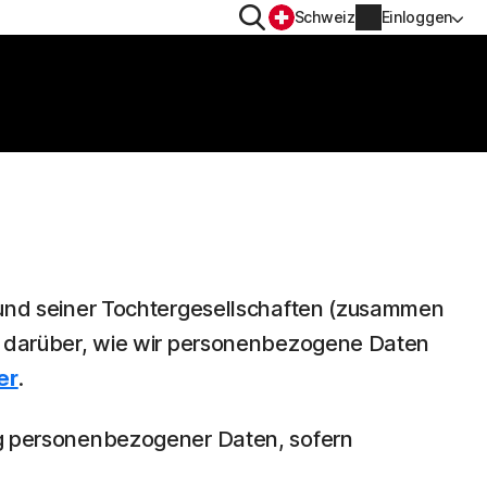
Suchen
Schweiz
Einloggen
DATENSCHUTZ
Norton VPN
r
Norton AntiTrack
Kontoinformationen
r iOS™
Rechnungsinformationen
. und seiner Tochtergesellschaften (zusammen
Verlängern
nen darüber, wie wir personenbezogene Daten
er
.
Auftragsverlauf
ung personenbezogener Daten, sofern
Produktschlüssel eingeben