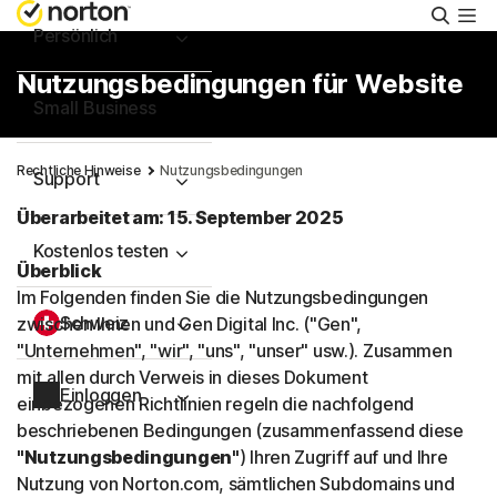
Suche
Persönlich
Nutzungsbedingungen für Website
Small Business
Rechtliche Hinweise
Nutzungsbedingungen
Support
Überarbeitet am: 15. September 2025
Kostenlos testen
Überblick
Im Folgenden finden Sie die Nutzungsbedingungen
Schweiz
zwischen Ihnen und Gen Digital Inc. ("Gen",
"Unternehmen", "wir", "uns", "unser" usw.). Zusammen
mit allen durch Verweis in dieses Dokument
Einloggen
einbezogenen Richtlinien regeln die nachfolgend
beschriebenen Bedingungen (zusammenfassend diese
"Nutzungsbedingungen"
) Ihren Zugriff auf und Ihre
Nutzung von Norton.com, sämtlichen Subdomains und