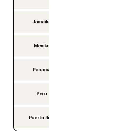
Jamaika
Nein
Mexiko
Ja
Panama
Ja
Peru
Ja
Puerto Rico
Nein