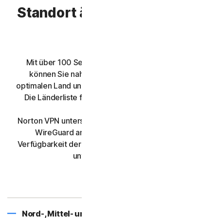
Standort ändern mit Norton
VPN
Mit über 100 Serverstandorten für Norton VPN
können Sie nahtlos eine Verbindung zu Ihrem
optimalen Land und Ihrer optimalen Stadt herstellen.
Die Länderliste für Norton VPN finden Sie unten.
Norton VPN unterstützt Mimic, IPsec, OpenVPN und
WireGuard an allen Serverstandorten. Die
Verfügbarkeit der Protokolle kann je nach Plattform
unterschiedlich sein.
Nord-, Mittel- und Südamerika