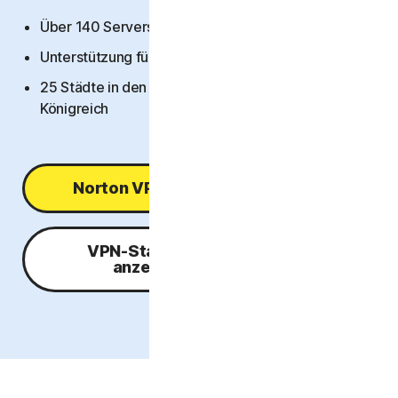
Über 140 Serverstandorte weltweit
Norton Antivirus Plus
Unterstützung für über 100 Länder
Norton Mobile Security für
25 Städte in den USA und 5 Städte im Vereinigten
Königreich
Norton Mobile Security für
Datenschutz
Norton VPN kaufen
Norton VPN
VPN-Standorte
anzeigen
Norton AntiTrack
Norton Genie
Mehr Norton