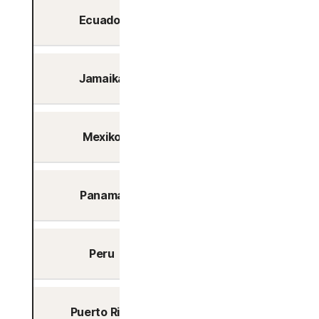
Ecuador
Quito
Jamaika
Kingston
Mexiko
Queretaro
Panama
Panama-Stadt
Peru
Lima
Puerto Rico
San Juan