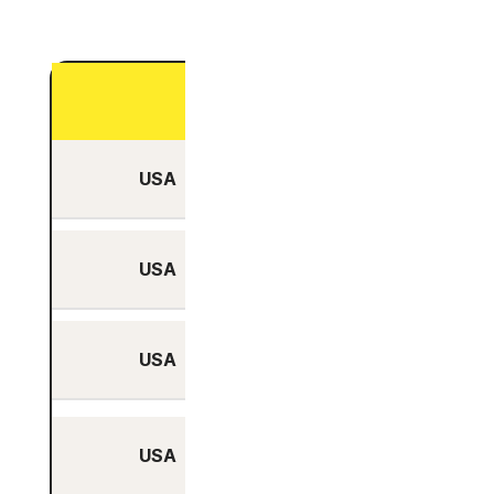
Stadt
USA
Ashburn, Virginia
USA
Atlanta, Georgia
USA
Boardman, Oregon
Boston,
USA
Massachusetts