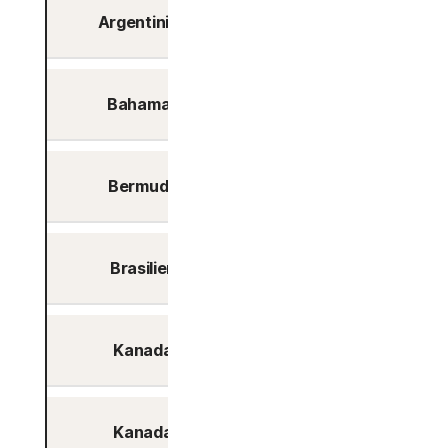
Argentinien
Buenos Aires
Bahamas
Nassau
Bermuda
Hamilton
Brasilien
Sao Paulo
Kanada
Calgary
Kanada
Montreal