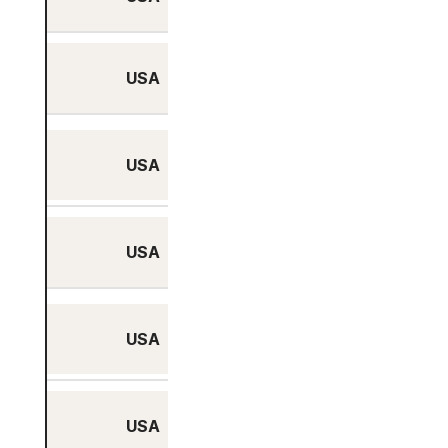
USA
Miami, Florida
Minneapolis,
USA
Minnesota
USA
New York City, NY
Philadelphia,
USA
Pennsylvania
USA
Phoenix, Arizona