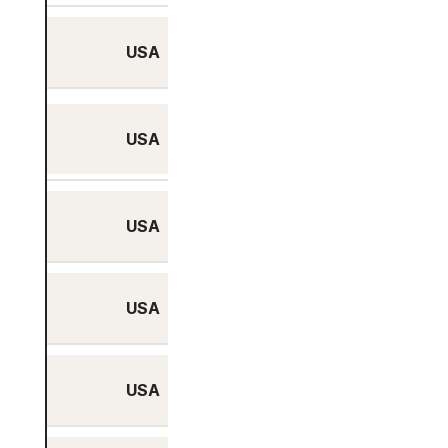
USA
Columbus, Ohio
Charlotte, North
USA
Carolina
USA
Chicago, Illinois
USA
Dallas, Texas
USA
Denver, Colorado