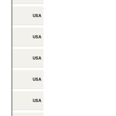
USA
Portland, Oregon
USA
San José, Kalifornien
USA
Seattle, Washington
USA
Tampa, Florida
USA
Washington, DC