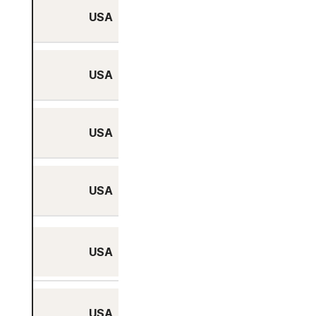
USA
Honolulu, Hawaii
USA
Houston, Texas
USA
Kansas City, Missouri
USA
Las Vegas, Nevada
Los Angeles,
USA
Kalifornien
USA
McAllen, Texas