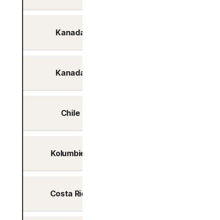
Kanada
Toronto
Kanada
Vancouver
Chile
Santiago
Kolumbien
Bogotá
Costa Rica
San José