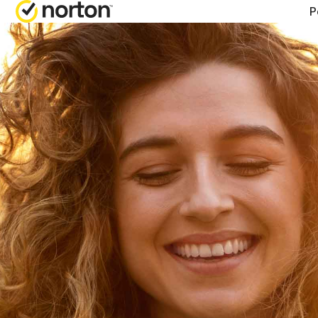
P
HILFE 
AL
Kundens
No
No
No
No