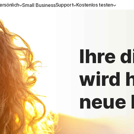
ersönlich
Support
Kostenlos testen
Small Business
ERHALTEN
L-IN-ONE-ABONNEMENTS
KOSTENLOS TESTEN
LERNEN
GERÄTESICHERHEIT
upport
rton 360 Advanced
Kostenlose Tests
Anleitung zu Verlängerungen
Norton AntiVirus Plus
Ihre d
rton 360 Premium
Premium-Services
Norton Mobile Security fü
Android™
rton 360 Deluxe
Spyware- und Virenentfernung
wird h
Norton Mobile Security fü
rton 360 Standard
neue 
Alle Produkte und Services