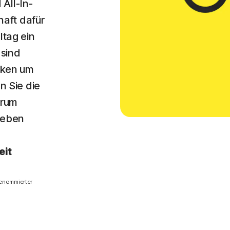
 All-In-
haft dafür
ltag ein
 sind
nken um
n Sie die
arum
 Leben
eit
renommierter