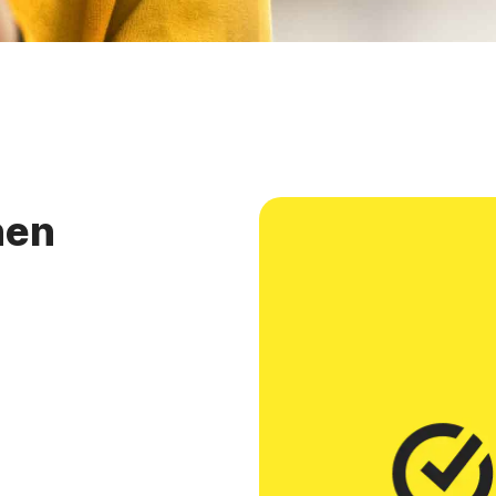
hen
.