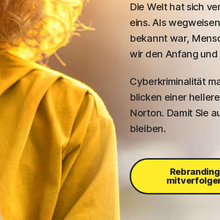
Die Welt hat sich ve
eins. Als wegweise
bekannt war, Mensc
wir den Anfang und 
Cyberkriminalität m
blicken einer heller
Norton. Damit Sie a
bleiben.
Rebranding
mitverfolge