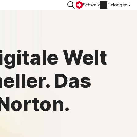
Suchen
Schweiz
Einloggen
DATENSCHUTZ
Norton VPN
igitale Welt
r
Norton AntiTrack
Kontoinformationen
eller. Das
r iOS™
Rechnungsinformationen
Verlängern
Norton.
Auftragsverlauf
Produktschlüssel eingeben